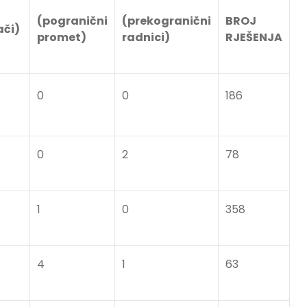
(pogranični
(prekogranični
BROJ
ači)
promet)
radnici)
RJEŠENJA
0
0
186
0
2
78
1
0
358
4
1
63