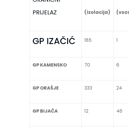
PRIJELAZ
(izolacija)
(voz
GP IZAČIĆ
185
1
GP KAMENSKO
70
6
GP ORAŠJE
333
24
GP BIJAČA
12
46