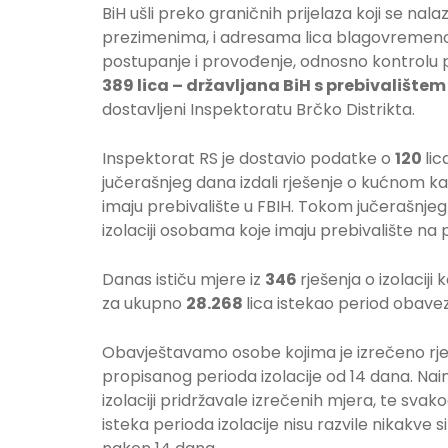
BiH ušli preko graničnih prijelaza koji se nal
prezimenima, i adresama lica blagovremeno 
postupanje i provođenje, odnosno kontrolu pro
389
lica – državljana BiH s prebivalištem
dostavljeni Inspektoratu Brčko Distrikta.
Inspektorat RS je dostavio podatke o
120
li
jučerašnjeg dana izdali rješenje o kućnom ka
imaju prebivalište u FBIH. Tokom jučerašnjeg
izolaciji osobama koje imaju prebivalište na 
Danas ističu mjere iz
346
rješenja o izolaciji 
za ukupno
28.268
lica istekao period obavez
Obavještavamo osobe kojima je izrečeno rješe
propisanog perioda izolacije od 14 dana. Naim
izolaciji pridržavale izrečenih mjera, te svak
isteka perioda izolacije nisu razvile nikak