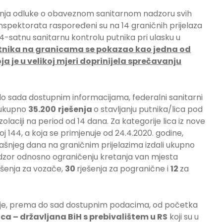
enja odluke o obaveznom sanitarnom nadzoru svih
0 inspektorata raspoređeni su na 14 graničnih prijelaza
24-satnu sanitarnu kontrolu putnika pri ulasku u
tnika na granicama se pokazao kao jedna od
a je u velikoj mjeri doprinijela sprečavanju
o sada dostupnim informacijama, federalni sanitarni
u ukupno
35.200
rješenja
o stavljanju putnika/lica pod
aciji na period od 14 dana. Za kategorije lica iz nove
j 144, a koja se primjenuje od 24.4.2020. godine,
rašnjeg dana na graničnim prijelazima izdali ukupno
nadzor odnosno ograničenju kretanja van mjesta
ešenja za vozače,
30
rješenja za pogranične i
12
za
 je, prema do sad dostupnim podacima, od početka
lica – državljana BiH s prebivalištem u RS
koji su u