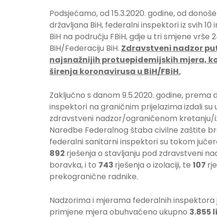
Podsjećamo, od 15.3.2020. godine, od donoš
državljana BiH, federalni inspektori iz svih 1
BiH na području FBiH, gdje u tri smjene vrše 
BiH/Federaciju BiH.
Zdravstveni nadzor pu
najsnažnijih protuepidemijskih mjera, koj
širenja koronavirusa u BiH/FBiH.
Zaključno s danom 9.5.2020. godine, prema d
inspektori na graničnim prijelazima izdali s
zdravstveni nadzor/ograničenom kretanju/izol
Naredbe Federalnog štaba civilne zaštite bro
federalni sanitarni inspektori su tokom juče
892
rješenja o stavljanju pod zdravstveni 
boravka, i to
743
rješenja o izolaciji, te
107
rj
prekogranične radnike.
Nadzorima i mjerama federalnih inspektora
primjene mjera obuhvaćeno ukupno
3.855 