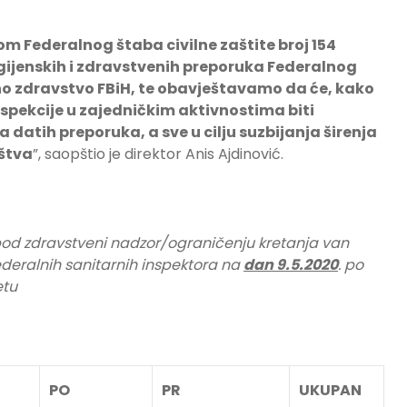
m Federalnog štaba civilne zaštite broj 154
gijenskih i zdravstvenih preporuka Federalnog
no zdravstvo FBiH, te obavještavamo da će, kako
spekcije u zajedničkim aktivnostima biti
 datih preporuka, a sve u cilju suzbijanja širenja
ištva
”, saopštio je direktor Anis Ajdinović.
 pod zdravstveni nadzor/ograničenju kretanja van
federalnih sanitarnih inspektora na
dan 9.5.2020
. po
etu
PO
PR
UKUPAN