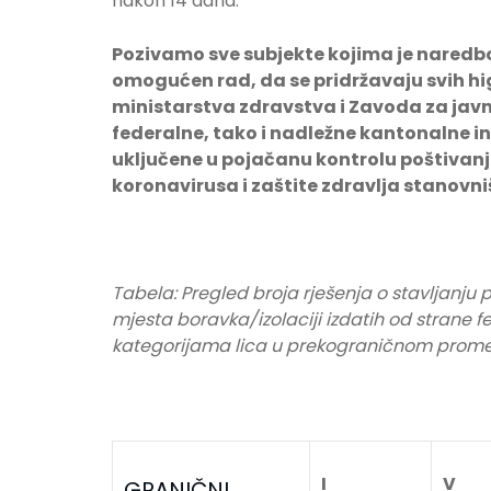
nakon 14 dana.
Pozivamo sve subjekte kojima je naredbo
omogućen rad, da se pridržavaju svih hi
ministarstva zdravstva i Zavoda za jav
federalne, tako i nadležne kantonalne in
uključene u pojačanu kontrolu poštivanja
koronavirusa i zaštite zdravlja stanovn
Tabela: Pregled broja rješenja o stavljanju
mjesta boravka/izolaciji izdatih od strane 
kategorijama lica u prekograničnom prom
I
V
GRANIČNI