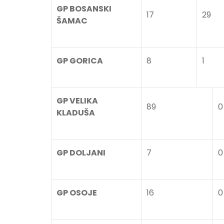
GP BOSANSKI
17
29
ŠAMAC
GP GORICA
8
1
GP VELIKA
89
0
KLADUŠA
GP DOLJANI
7
0
GP OSOJE
16
0