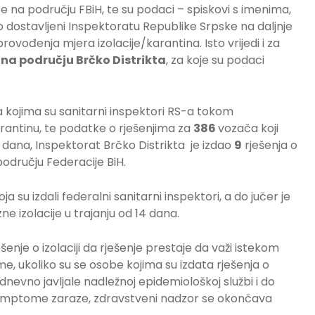
aze na području FBiH, te su podaci – spiskovi s imenima,
dostavljeni Inspektoratu Republike Srpske na daljnje
vođenja mjera izolacije/karantina. Isto vrijedi i za
 na području Brčko Distrikta
, za koje su podaci
ca kojima su sanitarni inspektori RS-a tokom
rantinu, te podatke o rješenjima za
386
vozača koji
 dana, Inspektorat Brčko Distrikta je izdao
9
rješenja o
području Federacije BiH.
koja su izdali federalni sanitarni inspektori, a do jučer je
ne izolacije u trajanju od 14 dana.
nje o izolaciji da rješenje prestaje da važi istekom
e, ukoliko su se osobe kojima su izdata rješenja o
odnevno javljale nadležnoj epidemiološkoj službi i do
ve simptome zaraze, zdravstveni nadzor se okončava