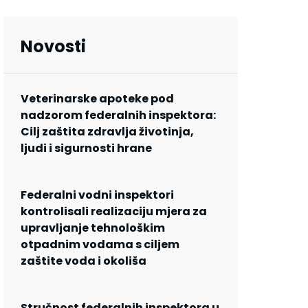
Novosti
Veterinarske apoteke pod
nadzorom federalnih inspektora:
Cilj zaštita zdravlja životinja,
ljudi i sigurnosti hrane
Federalni vodni inspektori
kontrolisali realizaciju mjera za
upravljanje tehnološkim
otpadnim vodama s ciljem
zaštite voda i okoliša
Stručnost federalnih inspektora u