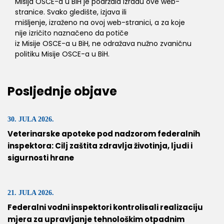
Misija OSCE-a u BiH je podržala izradu ove web-
stranice. Svako gledište, izjava ili
mišljenje, izraženo na ovoj web-stranici, a za koje
nije izričito naznačeno da potiče
iz Misije OSCE-a u BiH, ne odražava nužno zvaničnu
politiku Misije OSCE-a u BiH.
Posljednje objave
30. JULA 2026.
Veterinarske apoteke pod nadzorom federalnih
inspektora: Cilj zaštita zdravlja životinja, ljudi i
sigurnosti hrane
21. JULA 2026.
Federalni vodni inspektori kontrolisali realizaciju
mjera za upravljanje tehnološkim otpadnim