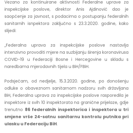
Vezano za kontinuirane aktivnosti Federalne uprave za
inspekcijske poslove, direktor Anis Ajdinović dao je
saopćenje za javnost, s podacima o postupanju federalnih
sanitarnih isnpektora zaključno s 23.3.2020. godine, kako
slijedi:
„Federalna uprava za inspekcijske poslove nastavlja
intenzivno provoditi mjere na suzbijanju širenja koronavirusa
COVID-19 u Federaciji Bosne i Hercegovine u skladu s
naredbama mjerodavnih tijela u BiH/FBiH.
Podsjećam, od nedjelje, 15.3.2020. godine, po donošenju
odluke o obaveznom sanitarnom nadzoru svih državljana
BiH, Federalna uprava za inspekcijske poslove rasporedila je
inspektore iz svih 10 inspektorata na granične prijelaze, gdje
trenutno
86 federalnih inspektorica i inspektora u tri
smjene vrše 24-satnu sanitarnu kontrolu putnika pri
ulasku u Federaciju BiH
.