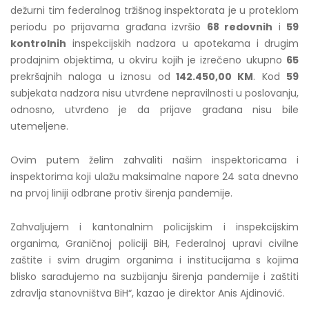
dežurni tim federalnog tržišnog inspektorata je u proteklom
periodu po prijavama građana izvršio
68 redovnih
i
59
kontrolnih
inspekcijskih nadzora u apotekama i drugim
prodajnim objektima, u okviru kojih je izrečeno ukupno
65
prekršajnih naloga u iznosu od
142.450,00 KM
. Kod
59
subjekata nadzora nisu utvrđene nepravilnosti u poslovanju,
odnosno, utvrđeno je da prijave građana nisu bile
utemeljene.
Ovim putem želim zahvaliti našim inspektoricama i
inspektorima koji ulažu maksimalne napore 24 sata dnevno
na prvoj liniji odbrane protiv širenja pandemije.
Zahvaljujem i kantonalnim policijskim i inspekcijskim
organima, Graničnoj policiji BiH, Federalnoj upravi civilne
zaštite i svim drugim organima i institucijama s kojima
blisko sarađujemo na suzbijanju širenja pandemije i zaštiti
zdravlja stanovništva BiH“, kazao je direktor Anis Ajdinović.