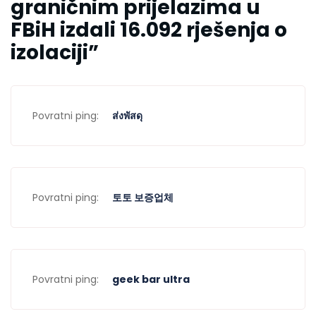
graničnim prijelazima u
FBiH izdali 16.092 rješenja o
izolaciji
”
Povratni ping:
ส่งพัสดุ
Povratni ping:
토토 보증업체
Povratni ping:
geek bar ultra