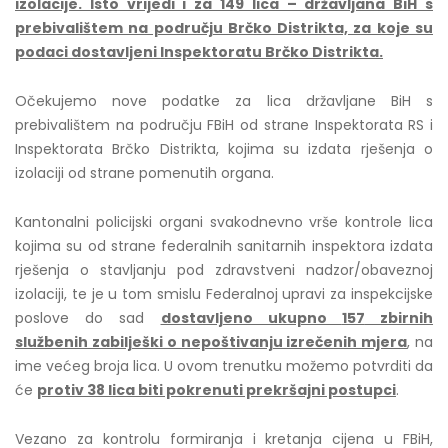
izolacije. Isto vrijedi i za 149 lica – državljana BiH s
prebivalištem na području Brčko Distrikta, za koje su
podaci dostavljeni Inspektoratu Brčko Distrikta.
Očekujemo nove podatke za lica državljane BiH s
prebivalištem na području FBiH od strane Inspektorata RS i
Inspektorata Brčko Distrikta, kojima su izdata rješenja o
izolaciji od strane pomenutih organa.
Kantonalni policijski organi svakodnevno vrše kontrole lica
kojima su od strane federalnih sanitarnih inspektora izdata
rješenja o stavljanju pod zdravstveni nadzor/obaveznoj
izolaciji, te je u tom smislu Federalnoj upravi za inspekcijske
poslove do sad
dostavljeno ukupno
157
zbirnih
službenih zabilješki o nepoštivanju izrečenih mjera
, na
ime većeg broja lica. U ovom trenutku možemo potvrditi da
će
protiv 3
8
lica biti pokrenuti prekršajni postupci
.
Vezano za kontrolu formiranja i kretanja cijena u FBiH,