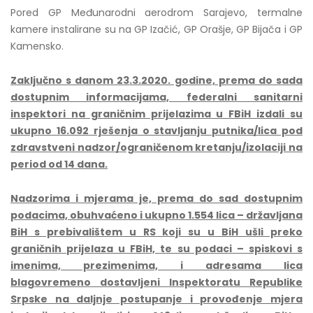
Pored GP Međunarodni aerodrom Sarajevo, termalne
kamere instalirane su na GP Izačić, GP Orašje, GP Bijača i GP
Kamensko.
Zaključno s danom 2
3
.3.2020. godine, prema do sada
dostupnim informacijama, federalni sanitarni
inspektori na graničnim prijelazima u FBiH izdali su
ukupno 16.092
rješenja
o stavljanju putnika/lica pod
zdravstveni nadzor/ograničenom kretanju/izolaciji na
period od 14 dana.
Nadzorima i mjerama je, prema do sad dostupnim
podacima, obuhvaćeno i ukupno 1.554 lica – državljana
BiH s prebivalištem u RS koji su u BiH ušli preko
graničnih prijelaza u FBiH, te su podaci – spiskovi s
imenima, prezimenima, i adresama lica
blagovremeno dostavljeni Inspektoratu Republike
Srpske na daljnje postupanje i provođenje mjera