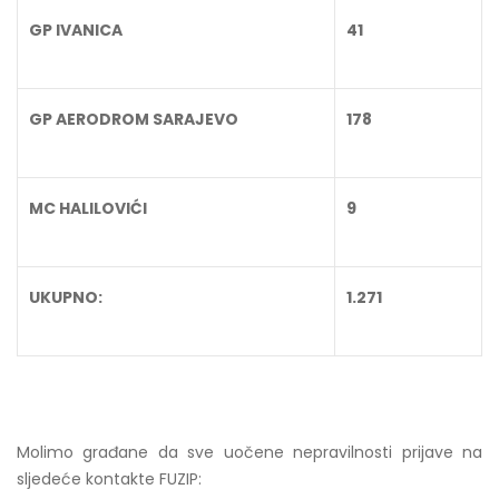
GP IVANICA
41
GP AERODROM SARAJEVO
178
MC HALILOVIĆI
9
UKUPNO:
1.271
Molimo građane da sve uočene nepravilnosti prijave na
sljedeće kontakte FUZIP: