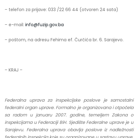
– telefon za prijave: 033 /22 66 44 (otvoren 24 sata)
– e-mail:
info@fuzip.gov.ba
– poštom, na adresu Fehima ef. Čurčića br. 6. Sarajevo.
– KRAJ –
Federalna uprava za inspekcijske poslove je samostalni
federalni organ uprave. Formalno je organizovana i otpočela
sa radom u januaru 2007. godine, temeljem Zakona o
inspekcijama u Federaciji BiH. Sjedište Federalne uprave je u
Sarajevu. Federalna uprava obavlja poslove iz nadležnosti
federalnih inspekcija koje su organizovane u sastavu uprave,