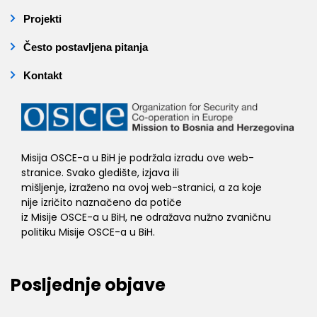
Projekti
Često postavljena pitanja
Kontakt
Misija OSCE-a u BiH je podržala izradu ove web-
stranice. Svako gledište, izjava ili
mišljenje, izraženo na ovoj web-stranici, a za koje
nije izričito naznačeno da potiče
iz Misije OSCE-a u BiH, ne odražava nužno zvaničnu
politiku Misije OSCE-a u BiH.
Posljednje objave