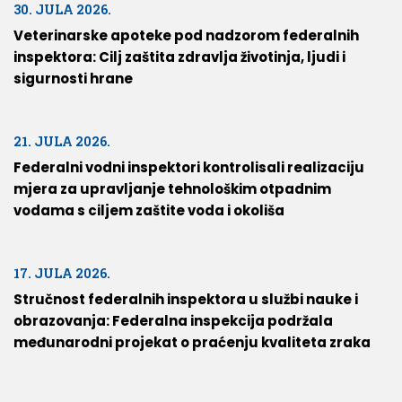
30. JULA 2026.
Veterinarske apoteke pod nadzorom federalnih
inspektora: Cilj zaštita zdravlja životinja, ljudi i
sigurnosti hrane
21. JULA 2026.
Federalni vodni inspektori kontrolisali realizaciju
mjera za upravljanje tehnološkim otpadnim
vodama s ciljem zaštite voda i okoliša
17. JULA 2026.
Stručnost federalnih inspektora u službi nauke i
obrazovanja: Federalna inspekcija podržala
međunarodni projekat o praćenju kvaliteta zraka