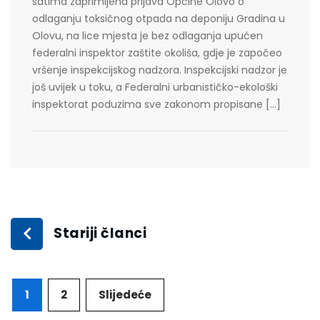
satima zaprimljena prijava Općine Olovo o
odlaganju toksičnog otpada na deponiju Gradina u
Olovu, na lice mjesta je bez odlaganja upućen
federalni inspektor zaštite okoliša, gdje je započeo
vršenje inspekcijskog nadzora. Inspekcijski nadzor je
još uvijek u toku, a Federalni urbanističko-ekološki
inspektorat poduzima sve zakonom propisane […]
Stariji članci
1
2
Slijedeće