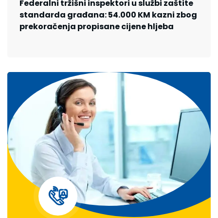
Federalni tržišni inspektori u službi zaštite
standarda građana: 54.000 KM kazni zbog
prekoračenja propisane cijene hljeba