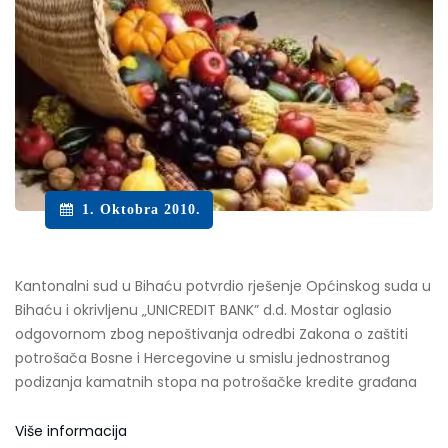
1. Oktobra 2010.
Kantonalni sud u Bihaću potvrdio rješenje Općinskog suda u
Bihaću i okrivljenu „UNICREDIT BANK” d.d. Mostar oglasio
odgovornom zbog nepoštivanja odredbi Zakona o zaštiti
potrošača Bosne i Hercegovine u smislu jednostranog
podizanja kamatnih stopa na potrošačke kredite građana
Više informacija