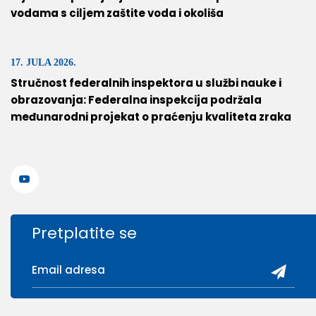
vodama s ciljem zaštite voda i okoliša
17. JULA 2026.
Stručnost federalnih inspektora u službi nauke i
obrazovanja: Federalna inspekcija podržala
međunarodni projekat o praćenju kvaliteta zraka
Pretplatite se