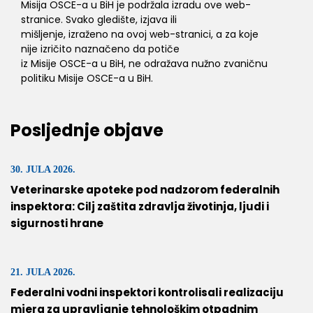
Misija OSCE-a u BiH je podržala izradu ove web-
stranice. Svako gledište, izjava ili
mišljenje, izraženo na ovoj web-stranici, a za koje
nije izričito naznačeno da potiče
iz Misije OSCE-a u BiH, ne odražava nužno zvaničnu
politiku Misije OSCE-a u BiH.
Posljednje objave
30. JULA 2026.
Veterinarske apoteke pod nadzorom federalnih
inspektora: Cilj zaštita zdravlja životinja, ljudi i
sigurnosti hrane
21. JULA 2026.
Federalni vodni inspektori kontrolisali realizaciju
mjera za upravljanje tehnološkim otpadnim