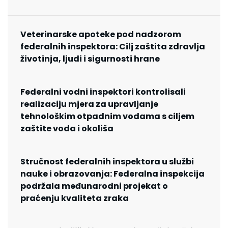
Veterinarske apoteke pod nadzorom
federalnih inspektora: Cilj zaštita zdravlja
životinja, ljudi i sigurnosti hrane
Federalni vodni inspektori kontrolisali
realizaciju mjera za upravljanje
tehnološkim otpadnim vodama s ciljem
zaštite voda i okoliša
Stručnost federalnih inspektora u službi
nauke i obrazovanja: Federalna inspekcija
podržala međunarodni projekat o
praćenju kvaliteta zraka