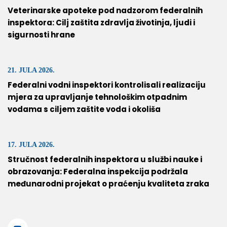
Veterinarske apoteke pod nadzorom federalnih
inspektora: Cilj zaštita zdravlja životinja, ljudi i
sigurnosti hrane
21. JULA 2026.
Federalni vodni inspektori kontrolisali realizaciju
mjera za upravljanje tehnološkim otpadnim
vodama s ciljem zaštite voda i okoliša
17. JULA 2026.
Stručnost federalnih inspektora u službi nauke i
obrazovanja: Federalna inspekcija podržala
međunarodni projekat o praćenju kvaliteta zraka