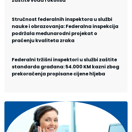
zaštite voda i okoliša
Stručnost federalnih inspektora u službi
nauke i obrazovanja: Federalna inspekcija
podržala međunarodni projekat o
praćenju kvaliteta zraka
Federalni tržišni inspektori u službi zaštite
standarda građana: 54.000 KM kazni zbog
prekoračenja propisane cijene hljeba