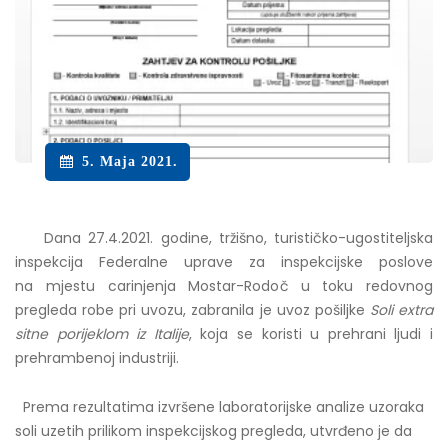
5. Maja 2021.
Dana 27.4.2021. godine, tržišno, turističko-ugostiteljska
inspekcija Federalne uprave za inspekcijske poslove
na mjestu carinjenja Mostar-Rodoč u
toku redovnog
pregleda robe pri uvozu, zabranila je uvoz pošiljke
Soli extra
sitne porijeklom iz Italije
, koja se koristi u prehrani ljudi i
prehrambenoj industriji.
Prema rezultatima izvršene laboratorijske analize uzoraka
soli uzetih prilikom inspekcijskog pregleda, utvrđeno je da