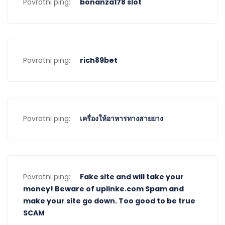
Povratni ping:
bonanza178 slot
Povratni ping:
rich89bet
Povratni ping:
เครื่องให้อาหารทางสายยาง
Povratni ping:
Fake site and will take your
money! Beware of uplinke.com Spam and
make your site go down. Too good to be true
SCAM