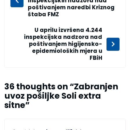
inspekcijskih nadzora nad
poštivanjem naredbi Kriznog
štaba FMZ
U aprilu izvršena 4.244
inspekcijska nadzora nad
poštivanjem higijensko-
epidemioloških mjera u
FBiH
36 thoughts on “
Zabranjen
uvoz pošiljke Soli extra
sitne
”