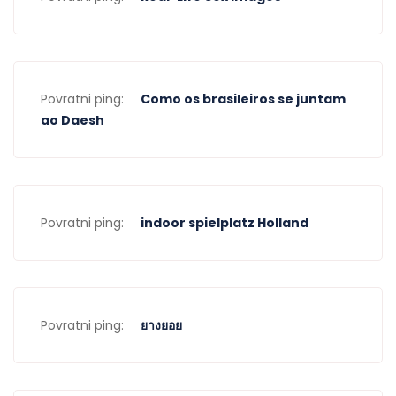
Povratni ping:
Como os brasileiros se juntam
ao Daesh
Povratni ping:
indoor spielplatz Holland
Povratni ping:
ยางยอย