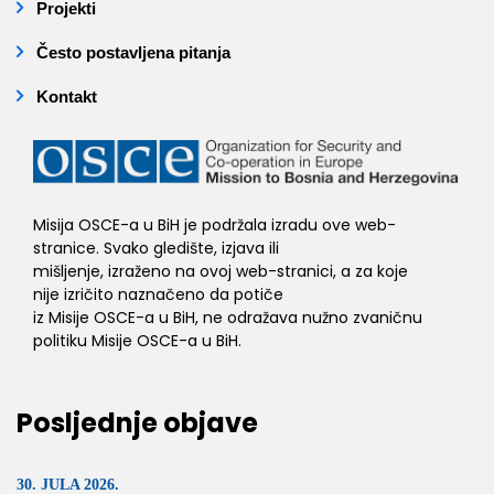
Projekti
Često postavljena pitanja
Kontakt
Misija OSCE-a u BiH je podržala izradu ove web-
stranice. Svako gledište, izjava ili
mišljenje, izraženo na ovoj web-stranici, a za koje
nije izričito naznačeno da potiče
iz Misije OSCE-a u BiH, ne odražava nužno zvaničnu
politiku Misije OSCE-a u BiH.
Posljednje objave
30. JULA 2026.