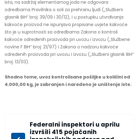
ista, na sadržaj elementarnog joda ne odgovara
odredbama Pravilnika o soli za prehranu ljudi („Službeni
glasnik BiH“ broj: 39/09 i 30/12), i u postupku utvrđivanja
kakvoće proizvod ne ispunjava propisane uvjete kakvoće
što je u suprotnosti sa odredbama Zakona o kontroli
kakvoće određenih proizvoda pri uvozu i izvozu („Službene
novine F BiH“ broj: 21/97) i Zakona o nadzoru kakvoće
određenih proizvoda pri uvozu i izvozu („Službeni glasnik BiH“
broj: 13/03).
Shodno tome, uvoz kontrolisane pošiljke u količini od
4.000,00 kg, je zabranjen i naređeno je uništenje iste.
Federalni inspektori u aprilu
izvršili 415 pojačanih