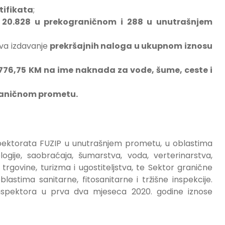
tifikata
;
h
20.828 u prekograničnom i 288 u unutrašnjem
va izdavanje
prekršajnih naloga u ukupnom iznosu
776,75 KM na ime naknada za vode, šume, ceste i
raničnom prometu.
spektorata FUZIP u unutrašnjem prometu, u oblastima
logije, saobraćaja, šumarstva, voda, verterinarstva,
trgovine, turizma i ugostiteljstva, te Sektor granične
stima sanitarne, fitosanitarne i tržišne inspekcije.
h inspektora u prva dva mjeseca 2020. godine iznose