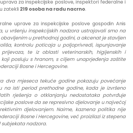
rava za inspekcijske poslove, inspektori federalne i
 zatekli
219 osoba na radu nacrno
.
eralne uprave za inspekcijske poslove gospodin Anis
, u vršenju inspekcijskih nadzora ustrajavali smo na
 obavljenim u prethodnoj godini, a akcenat je stavljen
liša, kontrolu poticaja u poljoprivredi, ispunjavanje
ijevoza, te iz oblasti veterinarskih, higijenskih i
koji posluju s hranom, s ciljem unaprjeđenja zaštite
ederaciji Bosne i Hercegovine.
prva dva mjeseca tekuće godine pokazuju povećanje
 na isti period prethodne godine, kada je izvršeno
atih rješenja o otklanjanju nedostataka potvrđuje
cijske poslove da se represivno djelovanje u najvećoj
orektivnim djelovanjem. Naime,
kaznena politika nije
eraciji Bosne i Hercegovine, već proizilazi iz stepena
d subjekata nadzora.