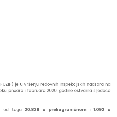
FUZIP) je u vršenju redovnih inspekcijskih nadzora na
toku januara i februara 2020. godine ostvarila sljedeće
a, od toga
20.828 u prekograničnom
i
1.092 u