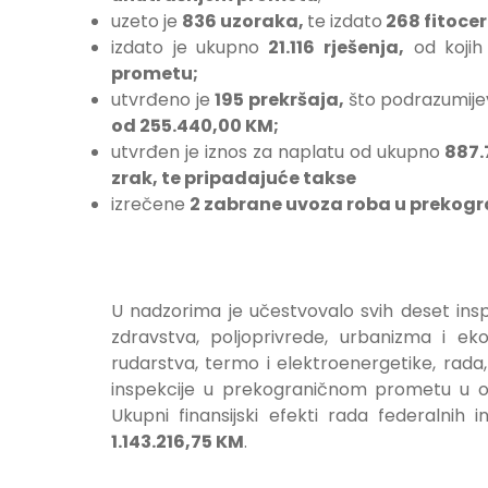
uzeto je
836 uzoraka,
te izdato
268 fitocer
izdato je ukupno
21.116 rješenja,
od koji
prometu;
utvrđeno je
195 prekršaja,
što podrazumije
od 255.440,00 KM;
utvrđen je iznos za naplatu od ukupno
887.
zrak, te pripadajuće takse
izrečene
2 zabrane uvoza roba u prekog
U nadzorima je učestvovalo svih deset in
zdravstva, poljoprivrede, urbanizma i eko
rudarstva, termo i elektroenergetike, rada, 
inspekcije u prekograničnom prometu u obla
Ukupni finansijski efekti rada federalni
1.143.216,75 KM
.