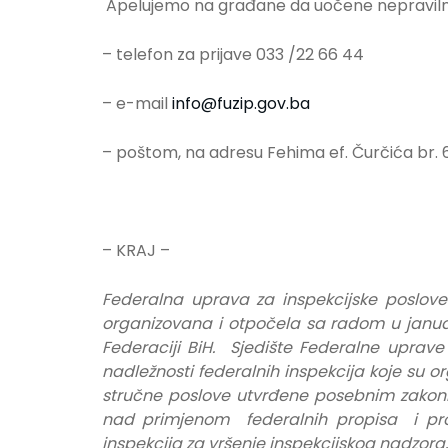
Apelujemo na građane da uočene nepravilnos
– telefon za prijave 033 /22 66 44
– e-mail
info@fuzip.gov.ba
– poštom, na adresu Fehima ef. Čurčića br. 6
– KRAJ –
Federalna uprava za inspekcijske poslove
organizovana i otpočela sa radom u janua
Federaciji BiH. Sjedište Federalne uprave
nadležnosti federalnih inspekcija koje su o
stručne poslove utvrđene posebnim zakoni
nad primjenom federalnih propisa i prop
inspekcija za vršenje inspekcijskog nadzora