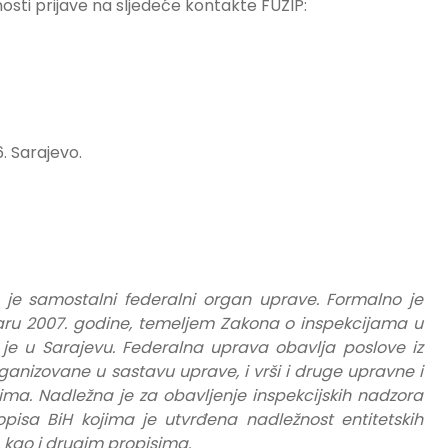
ti prijave na sljedeće kontakte FUZIP:
. Sarajevo.
 je samostalni federalni organ uprave. Formalno je
ru 2007. godine, temeljem Zakona o inspekcijama u
 je u Sarajevu. Federalna uprava obavlja poslove iz
rganizovane u sastavu uprave, i vrši i druge upravne i
ma. Nadležna je za obavljenje inspekcijskih nadzora
isa BiH kojima je utvrđena nadležnost entitetskih
, kao i drugim propisima.