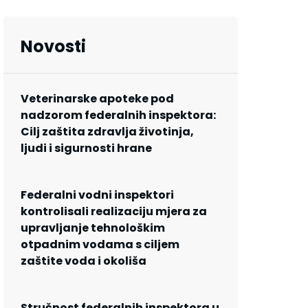
Novosti
Veterinarske apoteke pod
nadzorom federalnih inspektora:
Cilj zaštita zdravlja životinja,
ljudi i sigurnosti hrane
Federalni vodni inspektori
kontrolisali realizaciju mjera za
upravljanje tehnološkim
otpadnim vodama s ciljem
zaštite voda i okoliša
Stručnost federalnih inspektora u