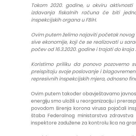
Tokom 2020. godine, u okviru aktivnosti
izdavanja fiskalnih računa će biti jedn
inspekcijskih organa u FBiH
.
Ovim putem želimo najaviti početak novog c
sive ekonomije, koji će se realizovati u sa
počev od 16.3.2020. godine i trajati do kraja
Koristimo priliku da ponovo pozovemo sv
preispitaju svoje poslovanje i blagovremen
represivnih inspekcijskih mjera, odnosno fin
Ovim putem također obavještavamo javnost d
energiju smo uložili u reorganizaciju i prer
povodom širenja korona virusa pojačali in
štaba Federalnog ministarstva zdravstva d
inspektore zadužene za kontrolu lica na gr