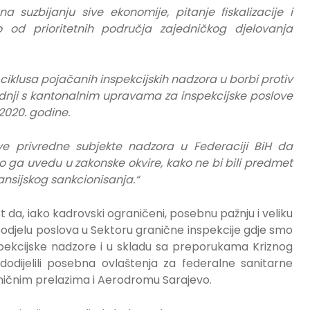
 na suzbijanju sive ekonomije,
pitanje fiskalizacije i
o od prioritetnih područja zajedničkog djelovanja
iklusa pojačanih inspekcijskih nadzora u borbi protiv
radnji s kantonalnim upravama za inspekcijske poslove
 2020. godine.
e privredne subjekte nadzora u Federaciji BiH da
o ga uvedu u zakonske okvire, kako ne bi bili predmet
ansijskog sankcionisanja.“
a, iako kadrovski ograničeni, posebnu pažnju i veliku
aspodjelu poslova u Sektoru granične inspekcije gdje smo
spekcijske nadzore i u skladu sa preporukama Kriznog
odijelili posebna ovlaštenja za federalne sanitarne
aničnim prelazima i Aerodromu Sarajevo.