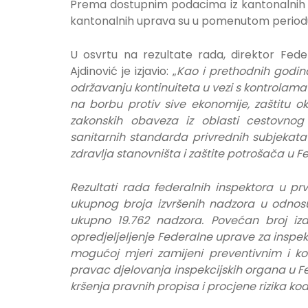
Prema dostupnim podacima iz kantonalnih up
kantonalnih uprava su u pomenutom periodu
U osvrtu na rezultate rada, direktor Fed
Ajdinović je izjavio: „
Kao i prethodnih godina
održavanju kontinuiteta u vezi s kontrolama
na borbu protiv sive ekonomije, zaštitu oko
zakonskih obaveza iz oblasti cestovnog pr
sanitarnih standarda privrednih subjekata 
zdravlja stanovništa i zaštite potrošača u F
Rezultati rada federalnih inspektora u 
ukupnog broja izvršenih nadzora u odnosu
ukupno 19.762 nadzora. Povećan broj izd
opredjeljeljenje Federalne uprave za inspek
mogućoj mjeri zamijeni preventivnim i k
pravac djelovanja inspekcijskih organa u Fed
kršenja pravnih propisa i procjene rizika ko