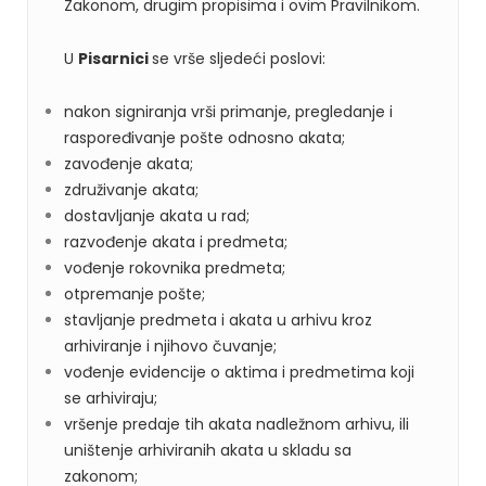
Zakonom, drugim propisima i ovim Pravilnikom.
U
Pisarnici
se vrše sljedeći poslovi:
nakon signiranja vrši primanje, pregledanje i
raspoređivanje pošte odnosno akata;
zavođenje akata;
združivanje akata;
dostavljanje akata u rad;
razvođenje akata i predmeta;
vođenje rokovnika predmeta;
otpremanje pošte;
stavljanje predmeta i akata u arhivu kroz
arhiviranje i njihovo čuvanje;
vođenje evidencije o aktima i predmetima koji
se arhiviraju;
vršenje predaje tih akata nadležnom arhivu, ili
uništenje arhiviranih akata u skladu sa
zakonom;