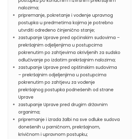
postupka po konačnim i izvršnim prekršajnim
nalozima;
pripremanje, pokretanje i vođenje upravnog
postupka u predmetima kojima je potrebno
utvrditi određeno činjenično stanje;
zastupanje Uprave pred općinskim sudovima –
prekršajnim odjeljenjima u postupcima
pokrenutim po zahtjevima okrivljenih za sudsko
odlučivanje po izdatim prekršajnim nalozima;
zastupanje Uprave pred opštinskim sudovima
– prekršajnim odjeljenjima u postupcima
pokrenutim po zahtjevu za vođenje
prekršajnog postupka podnešenih od strane
Uprave
zastupanje Uprave pred drugim državnim
organima;
pripremanje i izrada žalbi na sve odluke sudova
donešenih u parničnom, prekršajnom,
krivičnom i upravnom postupku;