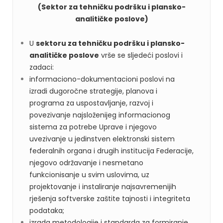
(Sektor za tehničku podršku i plansko-
analitičke poslove)
U
s
ektoru za tehničku podršku i plansko-
analitičke poslove
vrše se sljedeći poslovi i
zadaci:
informaciono-dokumentacioni poslovi na
izradi dugoročne strategije, planova i
programa za uspostavljanje, razvoj i
povezivanje najsloženijeg informacionog
sistema za potrebe Uprave i njegovo
uvezivanje u jedinstven elektronski sistem
federalnih organa i drugih institucija Federacije,
njegovo održavanje i nesmetano
funkcionisanje u svim uslovima, uz
projektovanje i instaliranje najsavremenijih
rješenja softverske zaštite tajnosti i integriteta
podataka;
izrada metodologije i standarda za formiranje,