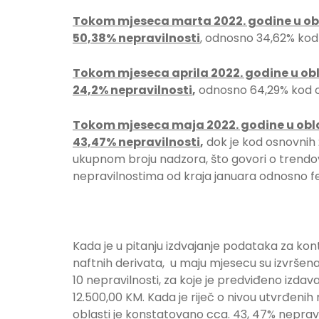
Tokom mjeseca marta 2022. godine u obla
50,38% nepravilnosti
, odnosno 34,62% kod 
Tokom mjeseca aprila 2022. godine u obla
24,2% nepravilnosti
,
odnosno 64,29% kod os
Tokom mjeseca maja 2022. godine u oblas
43,47% nepravilnosti
,
dok je kod osnovnih 
ukupnom broju nadzora, što govori o trendo
nepravilnostima od kraja januara odnosno 
Kada je u pitanju izdvajanje podataka za kon
naftnih derivata, u maju mjesecu su izvršena
10 nepravilnosti, za koje je predviđeno izdav
12.500,00 KM. Kada je riječ o nivou utvrđenih
oblasti je konstatovano cca. 43, 47% nepravi