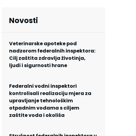
Novosti
Veterinarske apoteke pod
nadzorom federalnih inspektora:
Cilj zaštita zdravlja životinja,
ljudi i sigurnosti hrane
Federalni vodni inspektori
kontrolisali realizaciju mjera za
upravljanje tehnološkim
otpadnim vodama s ciljem
zaštite voda i okoliša
Stručnost federalnih inspektora u