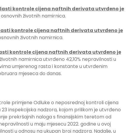
sti kontrole cijena naftnih derivata utvrđeno je
osnovnih životnih namirnica.
sti kontrole cijena naftnih derivata utvrđeno je
novnih životnih namirnica.
ti kontrole cijena naftnih derivata utvrđeno je
životnih namirnica utvrđeno 42,10% nepravilnosti u
vima umjerenog rasta i konstante u utvrđenim
februara mjeseca do danas.
trole primjene Odluke o neposrednoj kontroli cijena
 23 inspekcijska nadzora, kojom prilikom je utvrđeno
anje prekršajnih naloga s finansijskim teretom od
 nepravilnosti u maju mjesecu 2022. godine u ovoj
lnosti u odnosu na ukupan broj nadzora. Nadalje, u