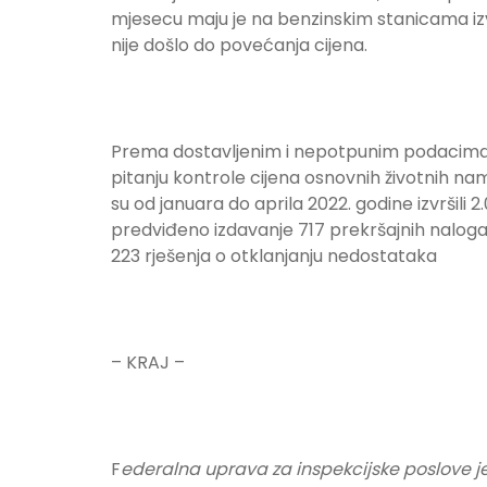
mjesecu maju je na benzinskim stanicama izv
nije došlo do povećanja cijena.
Prema dostavljenim i nepotpunim podacima ko
pitanju kontrole cijena osnovnih životnih nami
su od januara do aprila 2022. godine izvršili 
predviđeno izdavanje 717 prekršajnih naloga 
223 rješenja o otklanjanju nedostataka
– KRAJ –
F
ederalna uprava za inspekcijske poslove j