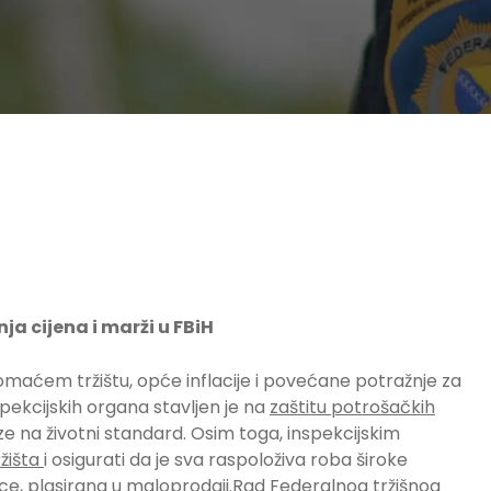
ja cijena i marži u FBiH
 domaćem tržištu, opće inflacije i povećane potražnje za
pekcijskih organa stavljen je na
zaštitu potrošačkih
ize na životni standard. Osim toga, inspekcijskim
ržišta
i osigurati da je sva raspoloživa roba široke
ce, plasirana u maloprodaji.Rad Federalnog tržišnog