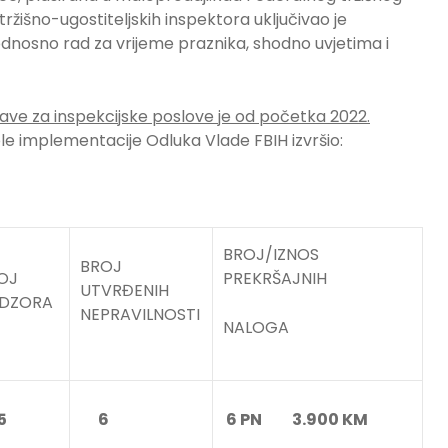
ržišno-ugostiteljskih inspektora uključivao je
nosno rad za vrijeme praznika, shodno uvjetima i
rave za inspekcijske poslove je od početka 2022.
ole implementacije Odluka Vlade FBIH izvršio:
BROJ/IZNOS
BROJ
OJ
PREKRŠAJNIH
UTVRĐENIH
DZORA
NEPRAVILNOSTI
NALOGA
5
6
6 PN 3.900 KM