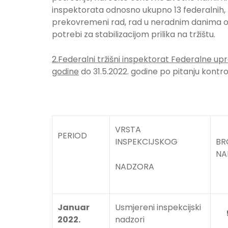
inspektorata odnosno ukupno 13 federalnih, t
prekovremeni rad, rad u neradnim danima od
potrebi za stabilizacijom prilika na tržištu.
2.Federalni tržišni inspektorat Federalne up
godine
do 31.5.2022. godine po pitanju kontr
VRSTA
PERIOD
INSPEKCIJSKOG
BR
NA
NADZORA
Januar
Usmjereni inspekcijski
2022.
nadzori