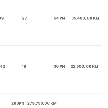
9
27
54 PN 35.400, 00 KM
2
18
36 PN 22.500, 00 KM
PN 279.750,00 KM