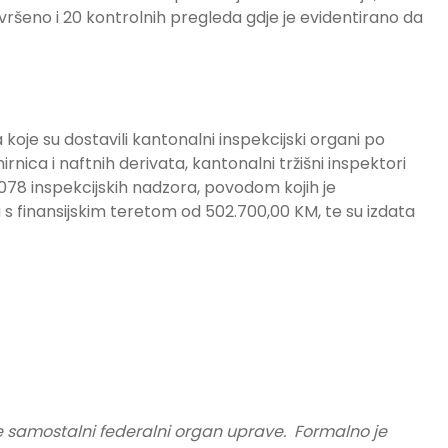
ršeno i 20 kontrolnih pregleda gdje je evidentirano da
je su dostavili kantonalni inspekcijski organi po
rnica i naftnih derivata, kantonalni tržišni inspektori
2.078 inspekcijskih nadzora, povodom kojih je
s finansijskim teretom od 502.700,00 KM, te su izdata
e samostalni federalni organ uprave. Formalno je