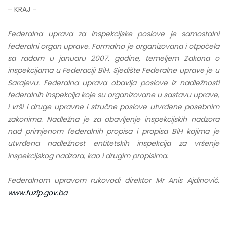
– KRAJ –
Federalna uprava za inspekcijske poslove je samostalni
federalni organ uprave. Formalno je organizovana i otpočela
sa radom u januaru 2007. godine, temeljem Zakona o
inspekcijama u Federaciji BiH. Sjedište Federalne uprave je u
Sarajevu. Federalna uprava obavlja poslove iz nadležnosti
federalnih inspekcija koje su organizovane u sastavu uprave,
i vrši i druge upravne i stručne poslove utvrđene posebnim
zakonima. Nadležna je za obavljenje inspekcijskih nadzora
nad primjenom federalnih propisa i propisa BiH kojima je
utvrđena nadležnost entitetskih inspekcija za vršenje
inspekcijskog nadzora, kao i drugim propisima.
Federalnom upravom rukovodi direktor Mr Anis Ajdinović.
www.fuzip.gov.ba