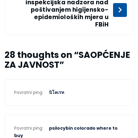
inspekcijska nadzora nad
poštivanjem higijensko-
epidemioloških mjera u
FBiH
28 thoughts on “
SAOPĆENJE
ZA JAVNOST
”
Povratni ping:
นิโคเรท
Povratni ping:
psilocybin colorado where to
buy