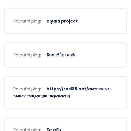
Povratni ping:
diyala project
Povratni ping:
พิสตาชิโอ เพสท์
Povratni ping:
https://rosi88.net/слотика-кз-
рынок-тенденции-перспекти/
Povratni ping:
รักษาสิว