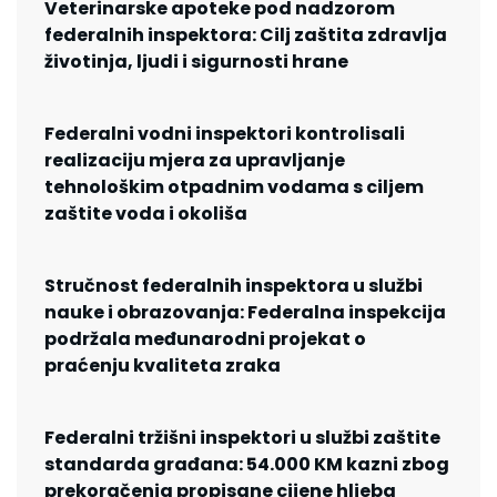
Veterinarske apoteke pod nadzorom
federalnih inspektora: Cilj zaštita zdravlja
životinja, ljudi i sigurnosti hrane
Federalni vodni inspektori kontrolisali
realizaciju mjera za upravljanje
tehnološkim otpadnim vodama s ciljem
zaštite voda i okoliša
Stručnost federalnih inspektora u službi
nauke i obrazovanja: Federalna inspekcija
podržala međunarodni projekat o
praćenju kvaliteta zraka
Federalni tržišni inspektori u službi zaštite
standarda građana: 54.000 KM kazni zbog
prekoračenja propisane cijene hljeba