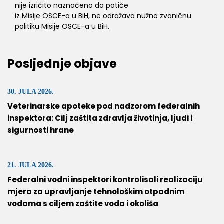
nije izričito naznačeno da potiče
iz Misije OSCE-a u BiH, ne odražava nužno zvaničnu
politiku Misije OSCE-a u BiH.
Posljednje objave
30. JULA 2026.
Veterinarske apoteke pod nadzorom federalnih
inspektora: Cilj zaštita zdravlja životinja, ljudi i
sigurnosti hrane
21. JULA 2026.
Federalni vodni inspektori kontrolisali realizaciju
mjera za upravljanje tehnološkim otpadnim
vodama s ciljem zaštite voda i okoliša