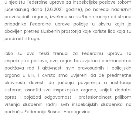
U sjedištu Federalne uprave za inspekcijske poslove tokom
jučerašnjeg dana (2.6.2021. godine), po naredbi nadležnih
pravosudnih organa, izvršene su službene radnje od strane
pripadnika Federalne uprave policije u okviru kojih je
obavljen pretres službenih prostorija koje koriste lica koja su
predmet istrage.
Iako su ovo teški trenuci za Federalnu upravu za
inspekcijske poslove, ovaj organ bezuvjetno i permanentno
podržava rad i aktivnosti svih pravosudnih i policijskih
organa u BiH, i čvrsto smo uvjereni da će predmetne
aktivnosti dovesti do jačanja povjerenja u institucije
sistema, osnažiti sve inspekcijske organe, unijeti dodatni
oprez i pojačati odgovornost i profesionalnost prilikom
vršenja službenih radnji svih inspekcijskih službenika na
području Federacije Bosne i Hercegovine.