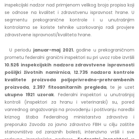
inspekcijski nadzor nad primjenom velikog broja propisa koji
se odnose na kvalitet i zdravstvenu ispravnost hrane. U
segmentu prekogranične kontrole i u unutrašnjim
kontrolama se koriste tehnike uzorkovanja radi provjere
zdravstvene ispravnosti/kvaliteta hrane.
U periodu
januar-maj 2021.
godine u prekograničnom
prometu federalni granični inspektori su pri uvoz robe izvršili
10.526 inspekcijskih nadzora zdravstvene ispravnosti
pošiljki životnih namirnica
,
12.735 nadzora kontrole
kvalitete proizvoda poljoprivredno-prehrambenih
proizvoda
,
2.397 fitosanitarnih pregleda
, te je uzet
ukupno 1921 uzorak
. Federalni inspektori u unutrašnjoj
kontroli (inspektori za hranu i veterinarski) su, pored
vanrednog angažovanja na provođenju i poštivanju naredbi
kriznog štaba Federalnog ministarstva zdravstva i
preporuka Zavoda za javno zdravstvo FBIH u cilju zaštite
stanovništva od zaraznih bolesti, intenzivno vršili i sve