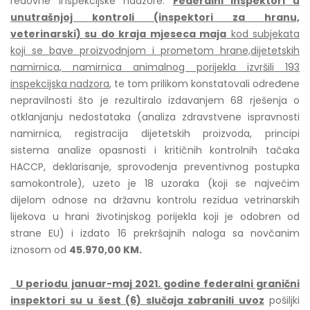
redovne inspekcijske nadzore.
Federalni inspektori u
unutrašnjoj kontroli (inspektori za hranu,
veterinarski) su do kraja mjeseca maja
kod subjekata
koji se bave proizvodnjom i prometom hrane,dijetetskih
namirnica, namirnica animalnog porijekla izvršili 193
inspekcijska nadzora
, te tom prilikom konstatovali određene
nepravilnosti što je rezultiralo izdavanjem 68 rješenja o
otklanjanju nedostataka (analiza zdravstvene ispravnosti
namirnica, registracija dijetetskih proizvoda, principi
sistema analize opasnosti i kritičnih kontrolnih tačaka
HACCP, deklarisanje, sprovođenja preventivnog postupka
samokontrole), uzeto je 18 uzoraka (koji se najvećim
dijelom odnose na državnu kontrolu rezidua vetrinarskih
lijekova u hrani životinjskog porijekla koji je odobren od
strane EU) i izdato 16 prekršajnih naloga sa novčanim
iznosom od
45.970,00 KM.
U periodu januar-maj 2021. godine federalni granični
inspektori su u šest (6) slučaja zabranili uvoz
pošiljki