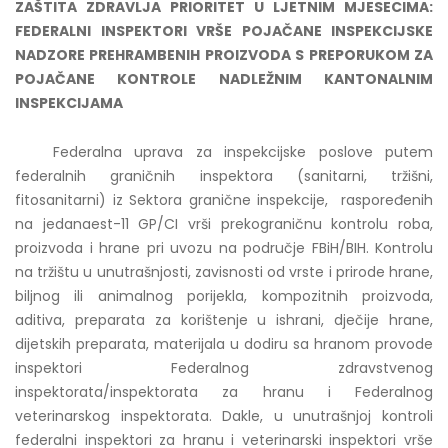
ZAŠTITA ZDRAVLJA PRIORITET U LJETNIM MJESECIMA:
FEDERALNI INSPEKTORI VRŠE POJAČANE INSPEKCIJSKE
NADZORE PREHRAMBENIH PROIZVODA S PREPORUKOM ZA
POJAČANE KONTROLE NADLEŽNIM KANTONALNIM
INSPEKCIJAMA
Federalna uprava za inspekcijske poslove putem
federalnih graničnih inspektora (sanitarni, tržišni,
fitosanitarni) iz Sektora granične inspekcije, raspoređenih
na jedanaest-11 GP/CI vrši prekograničnu kontrolu roba,
proizvoda i hrane pri uvozu na područje FBiH/BIH. Kontrolu
na tržištu u unutrašnjosti, zavisnosti od vrste i prirode hrane,
biljnog ili animalnog porijekla, kompozitnih proizvoda,
aditiva, preparata za korištenje u ishrani, dječije hrane,
dijetskih preparata, materijala u dodiru sa hranom provode
inspektori Federalnog zdravstvenog
inspektorata/inspektorata za hranu i Federalnog
veterinarskog inspektorata. Dakle, u unutrašnjoj kontroli
federalni inspektori za hranu i veterinarski inspektori vrše