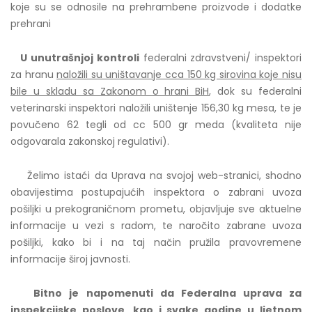
koje su se odnosile na prehrambene proizvode i dodatke
prehrani
U unutrašnjoj kontroli
federalni zdravstveni/ inspektori
za hranu
naložili su uništavanje cca 150 kg sirovina koje nisu
bile u skladu sa Zakonom o hrani BiH
, dok su federalni
veterinarski inspektori naložili uništenje 156,30 kg mesa, te je
povučeno 62 tegli od cc 500 gr meda (kvaliteta nije
odgovarala zakonskoj regulativi).
Želimo istaći da Uprava na svojoj web-stranici, shodno
obavijestima postupajućih inspektora o zabrani uvoza
pošiljki u prekograničnom prometu, objavljuje sve aktuelne
informacije u vezi s radom, te naročito zabrane uvoza
pošiljki, kako bi i na taj način pružila pravovremene
informacije široj javnosti.
Bitno je napomenuti da Federalna uprava za
inspekcijske poslove, kao i svake godine u ljetnom