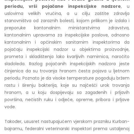
periodu, vrši pojačane inspekcijske nadzore
, u
uslovima velikih vrućina, a u cilju zaštite zdravlja
stanovništva od zaraznih bolesti, kojom prilikom je izdala i
preporuke kantonalnim ministarstvima zdravstva,
kantonalnim upravama za inspekcijske poslove, odnosno
kantonalnim i općinskim sanitarnim inspektorima da
pojačaju inspekcijski nadzor u objektima proizvodnje,
prometa i skladištenja lako kvarljivih namirnica, naročito
sladoleda. Razlog pojačanih inspekcijskih nadzora jeste
činjenica da su trovanja hranom česta pojava u ljetnom
periodu. Poznato je da visoke temperature pogoduju bržem
rastu i širenju bakterija, koje su najčešći urok trovanja
hranom, a u koju dospijevaju sa zagađenih i prljavih
površina, nečistih ruku i odjeće, opreme, pribora i prljave
vode.
Također, ususret nastupajućem vjerskom prazniku Kurban-
bajramu, federalni veterinarski inspektori prema ustaljenoj