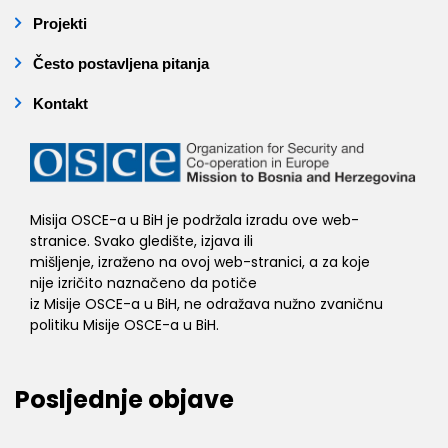
Projekti
Često postavljena pitanja
Kontakt
Misija OSCE-a u BiH je podržala izradu ove web-
stranice. Svako gledište, izjava ili
mišljenje, izraženo na ovoj web-stranici, a za koje
nije izričito naznačeno da potiče
iz Misije OSCE-a u BiH, ne odražava nužno zvaničnu
politiku Misije OSCE-a u BiH.
Posljednje objave