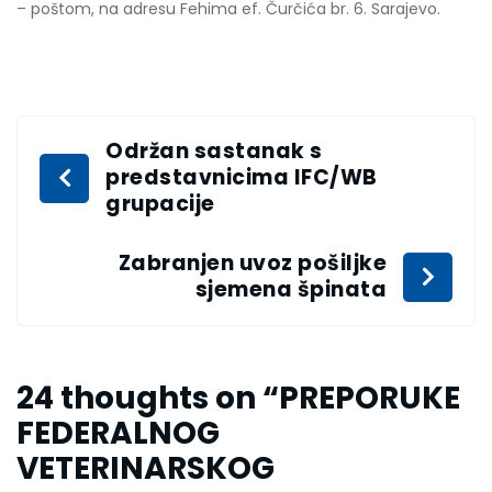
– poštom, na adresu Fehima ef. Čurčića br. 6. Sarajevo.
Održan sastanak s
predstavnicima IFC/WB
grupacije
Zabranjen uvoz pošiljke
sjemena špinata
24 thoughts on “
PREPORUKE
FEDERALNOG
VETERINARSKOG