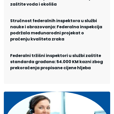
zaštite voda i okoliša
Stručnost federalnih inspektora u službi
nauke i obrazovanja: Federalna inspekcija
podržala međunarodni projekat o
praćenju kvaliteta zraka
Federalni tržišni inspektori u službi zaštite
standarda građana: 54.000 KM kazni zbog
prekoračenja propisane cijene hljeba