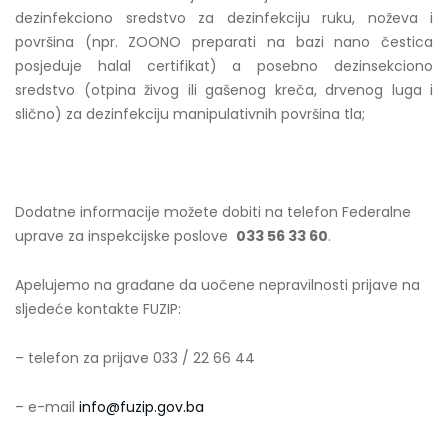
dezinfekciono sredstvo za dezinfekciju ruku, noževa i
površina (npr. ZOONO preparati na bazi nano čestica
posjeduje halal certifikat) a posebno dezinsekciono
sredstvo (otpina živog ili gašenog kreča, drvenog luga i
slično) za dezinfekciju manipulativnih površina tla;
Dodatne informacije možete dobiti na telefon Federalne
uprave za inspekcijske poslove
033 56 33 60
.
Apelujemo na građane da uočene nepravilnosti prijave na
sljedeće kontakte FUZIP:
– telefon za prijave 033 / 22 66 44
– e-mail
info@fuzip.gov.ba