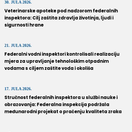
30. JULA 2026.
Veterinarske apoteke pod nadzorom federalnih
inspektora: Cilj zaštita zdravlja životinja, ljudi i
sigurnosti hrane
21. JULA 2026.
Federalni vodni inspektori kontrolisali realizaciju
mjera za upravljanje tehnološkim otpadnim
vodama s ciljem zaštite voda i okoliša
17. JULA 2026.
Stručnost federalnih inspektora u službi nauke i
obrazovanja: Federalna inspekcija podržala
međunarodni projekat o praćenju kvaliteta zraka