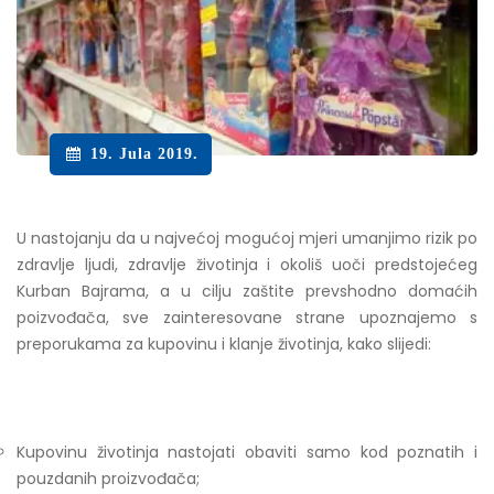
19. Jula 2019.
U nastojanju da u najvećoj mogućoj mjeri umanjimo rizik po
zdravlje ljudi, zdravlje životinja i okoliš uoči predstojećeg
Kurban Bajrama, a u cilju zaštite prevshodno domaćih
poizvođača, sve zainteresovane strane upoznajemo s
preporukama za kupovinu i klanje životinja, kako slijedi:
Kupovinu životinja nastojati obaviti samo kod poznatih i
pouzdanih proizvođača;