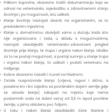
Prilikom kupovine, obavezno tražiti dokumentaciju koja se
odnosi na veterinarsku svjedodžbu o zdravstvenom stanju
životinja i, po mogućnosti, istu uslikati;
Klanje životinja nastojati obaviti na organiziranim, za to
predviđenim mjestima;
Klanje u domaćinstvu obavljati samo u slučaju kada isto
nije organizovano i tada, u skladu s mogućnostima,
nastojati obezbijediti veterinarsko-zdravstveni pregled
životinje prije klanja, te trupa i organa nakon klanja. Ukoliko
za to ne postoji mogućnost, a postoji sumnja u stanje trupa
i organa nakon klanja, to uslikati i poslati veterinaru na
mišljenje;
Kožice obavezno nasoliti i čuvati na hladnom;
Ostale nusproizvode klanja (crijeva, rogovi i slično, a
posebno krv i krv zajedno sa površinskim slojem zemlje gdje
se obavilo klanje) zakopati na mjestu koje nema
podzemnih voda na dubini većoj od 0,5 m ispod površine
zemlje, u jamu obloženu pvc folijom;
U toku i nakon klanja obezbijediti čiste tkanine i