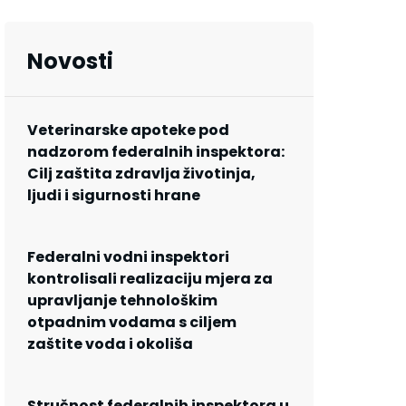
Novosti
Veterinarske apoteke pod
nadzorom federalnih inspektora:
Cilj zaštita zdravlja životinja,
ljudi i sigurnosti hrane
Federalni vodni inspektori
kontrolisali realizaciju mjera za
upravljanje tehnološkim
otpadnim vodama s ciljem
zaštite voda i okoliša
Stručnost federalnih inspektora u