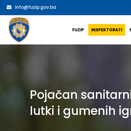
info@fuzip.gov.ba
FUZIP
INSPEKTORATI
Pojačan sanitarni
lutki i gumenih i