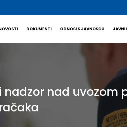
NOVOSTI
DOKUMENTI
ODNOSI S JAVNOŠĆU
JAVNI 
 nadzor nad uvozom poš
gračaka