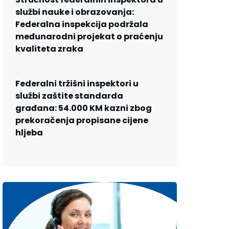
službi nauke i obrazovanja:
Federalna inspekcija podržala
međunarodni projekat o praćenju
kvaliteta zraka
Federalni tržišni inspektori u
službi zaštite standarda
građana: 54.000 KM kazni zbog
prekoračenja propisane cijene
hljeba