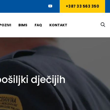
+387 33 563 350
POZIVI
BIMS
FAQ
KONTAKT
iljki dječijih