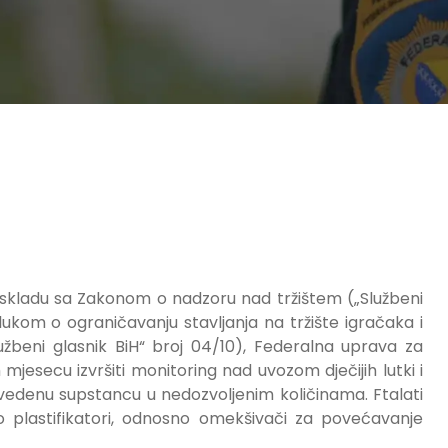
u skladu sa Zakonom o nadzoru nad tržištem („Službeni
lukom o ograničavanju stavljanja na tržište igračaka i
lužbeni glasnik BiH“ broj 04/10), Federalna uprava za
jesecu izvršiti monitoring nad uvozom dječijih lutki i
edenu supstancu u nedozvoljenim količinama. Ftalati
kao plastifikatori, odnosno omekšivači za povećavanje