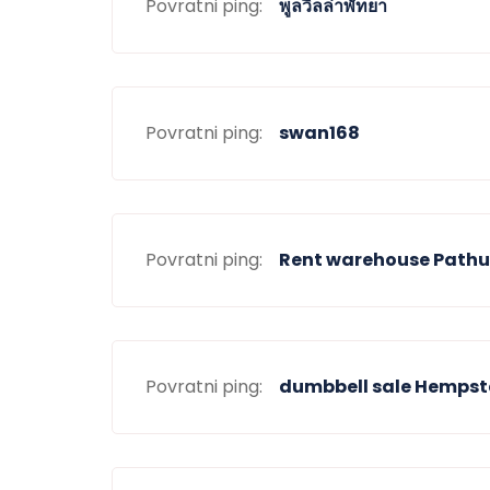
Povratni ping:
พูลวิลล่าพัทยา
Povratni ping:
swan168
Povratni ping:
Rent warehouse Path
Povratni ping:
dumbbell sale Hempst