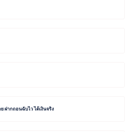
าย ฝากถอนฉับไว ได้เงินจริง