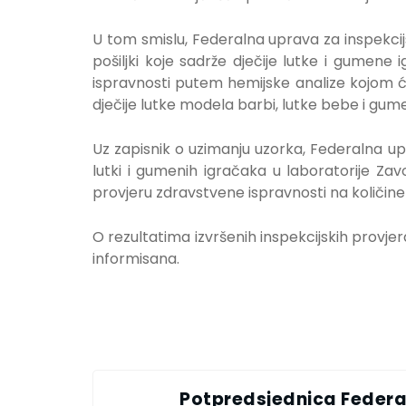
U tom smislu, Federalna uprava za inspekci
pošiljki koje sadrže dječije lutke i gumene 
ispravnosti putem hemijske analize kojom ć
dječije lutke modela barbi, lutke bebe i g
Uz zapisnik o uzimanju uzorka, Federalna upr
lutki i gumenih igračaka u laboratorije Za
provjeru zdravstvene ispravnosti na količine 
O rezultatima izvršenih inspekcijskih provje
informisana.
Potpredsjednica Federa