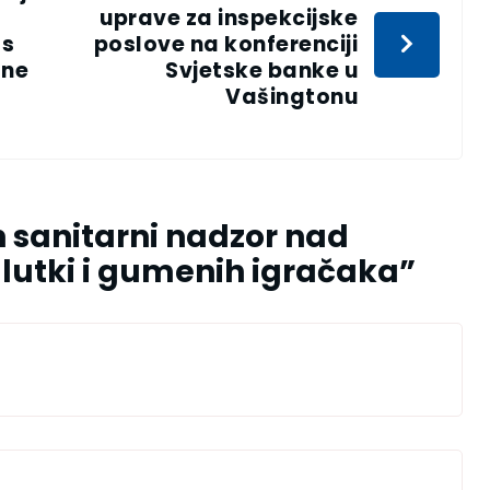
uprave za inspekcijske
 s
poslove na konferenciji
lne
Svjetske banke u
Vašingtonu
 sanitarni nadzor nad
h lutki i gumenih igračaka
”