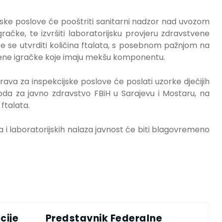
jske poslove će pooštriti sanitarni nadzor nad uvozom
igračke, te izvršiti laboratorijsku provjeru zdravstvene
e se utvrditi količina ftalata, s posebnom pažnjom na
umene igračke koje imaju mekšu komponentu.
ava za inspekcijske poslove će poslati uzorke dječijih
voda za javno zdravstvo FBiH u Sarajevu i Mostaru, na
ftalata.
ra i laboratorijskih nalaza javnost će biti blagovremeno
cije
Predstavnik Federalne