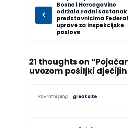
Bosne i Hercegovine
održala radni sastanak
predstavnicima Federa
uprave za inspekcijske
poslove
21 thoughts on “
Pojačan
uvozom pošiljki dječiji
Povratni ping:
great site