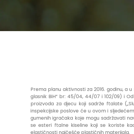
Prema planu aktivnosti za 2016. godinu, a 
glasnik BiH“ br: 45/04, 44/07 i 102/09) i Od
proizvoda za djecu koji sadrže ftalate („S
inspekcijske poslove će u ovom i sljedećem m
gumenih igračaka koje mogu sadržavati nav
se esteri ftalne kiseline koji se koriste 
elastičnosti najčešće plastičnih materijala.