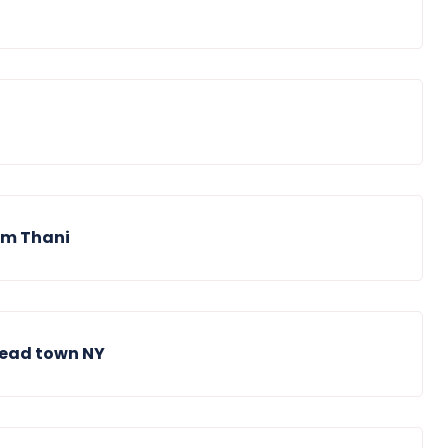
um Thani
ead town NY