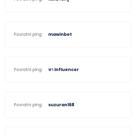
Povratni ping:
mawinbet
Povratni ping:
หา Influencer
Povratni ping:
suzuran168