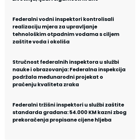
Federalni vodni inspektori kontrolisali
realizaciju mjera za upravljanje
tehnološkim otpadnim vodama s ciljem
zaštite voda i okoliša
Stručnost federalnih inspektora u službi
nauke i obrazovanja: Federalna inspekcija
podržala međunarodni projekat o
praćenju kvaliteta zraka
Federalni tržišni inspektori u službi zaštite
standarda građana: 54.000 KM kazni zbog
prekoračenja propisane cijene hljeba