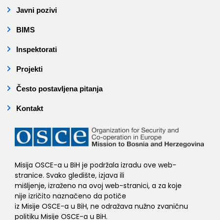
Javni pozivi
BIMS
Inspektorati
Projekti
Često postavljena pitanja
Kontakt
Misija OSCE-a u BiH je podržala izradu ove web-
stranice. Svako gledište, izjava ili
mišljenje, izraženo na ovoj web-stranici, a za koje
nije izričito naznačeno da potiče
iz Misije OSCE-a u BiH, ne odražava nužno zvaničnu
politiku Misije OSCE-a u BiH.