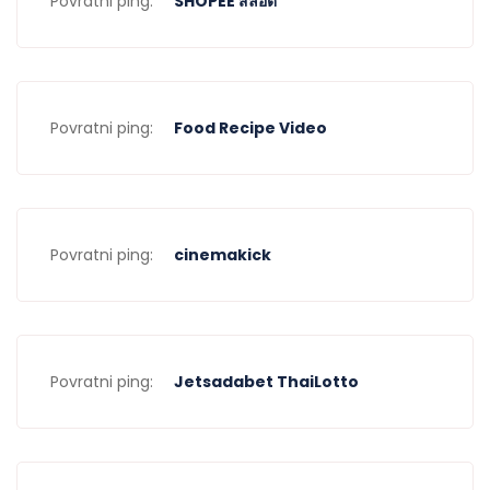
Povratni ping:
SHOPEE สล็อต
Povratni ping:
Food Recipe Video
Povratni ping:
cinemakick
Povratni ping:
Jetsadabet ThaiLotto