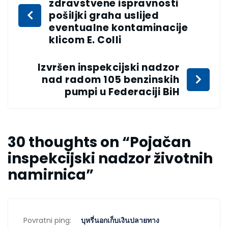
zdravstvene ispravnosti
pošiljki graha uslijed
eventualne kontaminacije
klicom E. Colli
Izvršen inspekcijski nadzor
nad radom 105 benzinskih
pumpi u Federaciji BiH
30 thoughts on “
Pojačan
inspekcijski nadzor životnih
namirnica
”
Povratni ping:
บุหรี่นอกเก็บเงินปลายทาง