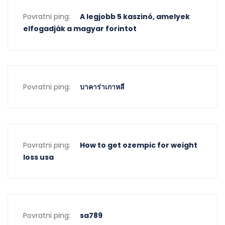
Povratni ping:
A legjobb 5 kaszinó, amelyek
elfogadják a magyar forintot
Povratni ping:
บาคาร่าเกาหลี
Povratni ping:
How to get ozempic for weight
loss usa
Povratni ping:
sa789