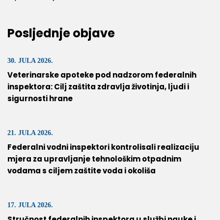
Posljednje objave
30. JULA 2026.
Veterinarske apoteke pod nadzorom federalnih
inspektora: Cilj zaštita zdravlja životinja, ljudi i
sigurnosti hrane
21. JULA 2026.
Federalni vodni inspektori kontrolisali realizaciju
mjera za upravljanje tehnološkim otpadnim
vodama s ciljem zaštite voda i okoliša
17. JULA 2026.
Stručnost federalnih inspektora u službi nauke i