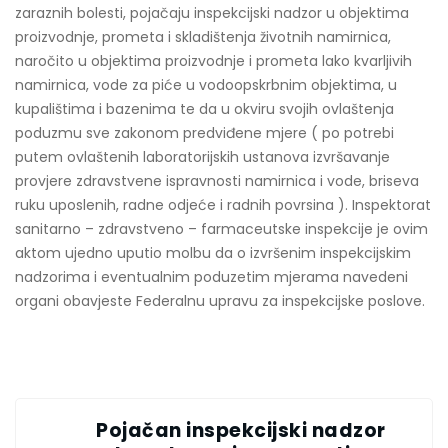
zaraznih bolesti, pojačaju inspekcijski nadzor u objektima
proizvodnje, prometa i skladištenja životnih namirnica,
naročito u objektima proizvodnje i prometa lako kvarljivih
namirnica, vode za piće u vodoopskrbnim objektima, u
kupalištima i bazenima te da u okviru svojih ovlaštenja
poduzmu sve zakonom predviđene mjere ( po potrebi
putem ovlaštenih laboratorijskih ustanova izvršavanje
provjere zdravstvene ispravnosti namirnica i vode, briseva
ruku uposlenih, radne odjeće i radnih povrsina ). Inspektorat
sanitarno – zdravstveno – farmaceutske inspekcije je ovim
aktom ujedno uputio molbu da o izvršenim inspekcijskim
nadzorima i eventualnim poduzetim mjerama navedeni
organi obavjeste Federalnu upravu za inspekcijske poslove.
Pojačan inspekcijski nadzor