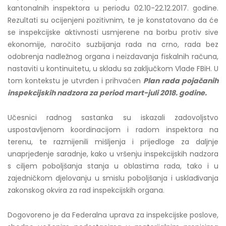
kantonalnih inspektora u periodu 02.10-22.12.2017. godine.
Rezultati su ocijenjeni pozitivnim, te je konstatovano da će
se inspekcijske aktivnosti usmjerene na borbu protiv sive
ekonomije, naročito suzbijanja rada na crno, rada bez
odobrenja nadležnog organa i neizdavanja fiskalnih računa,
nastaviti u kontinuitetu, u skladu sa zaključkom Vlade FBiH. U
tom kontekstu je utvrđen i prihvaćen
Plan rada pojačanih
inspekcijskih nadzora za period mart-juli 2018. godine.
Učesnici radnog sastanka su iskazali zadovoljstvo
uspostavljenom koordinacijom i radom inspektora na
terenu, te razmijenili mišljenja i prijedloge za daljnje
unaprjeđenje saradnje, kako u vršenju inspekcijskih nadzora
s ciljem poboljšanja stanja u oblastima rada, tako i u
zajedničkom djelovanju u smislu poboljšanja i usklađivanja
zakonskog okvira za rad inspekcijskih organa.
Dogovoreno je da Federalna uprava za inspekcijske poslove,