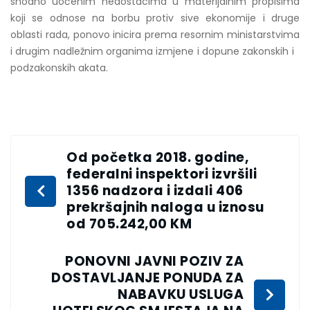
shodno uočenim nedostacima u materijalnim propisima
koji se odnose na borbu protiv sive ekonomije i druge
oblasti rada, ponovo inicira prema resornim ministarstvima
i drugim nadležnim organima izmjene i dopune zakonskih i
podzakonskih akata.
Od početka 2018. godine,
federalni inspektori izvršili
1356 nadzora i izdali 406
prekršajnih naloga u iznosu
od 705.242,00 KM
PONOVNI JAVNI POZIV ZA
DOSTAVLJANJE PONUDA ZA
NABAVKU USLUGA