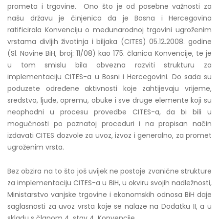
prometa i trgovine. Ono što je od posebne važnosti za
našu državu je činjenica da je Bosna i Hercegovina
ratificirala Konvenciju o međunarodnoj trgovini ugroženim
vrstama divljih životinja i biljaka (CITES) 05.12.2008. godine
(Sl. Novine BiH, broj: 11/08) kao 175. članica Konvencije, te je
u tom smislu bila obvezna razviti strukturu za
implementaciju CITES-a u Bosni i Hercegovini. Do sada su
poduzete određene aktivnosti koje zahtijevaju vrijeme,
sredstva, ljude, opremu, obuke i sve druge elemente koji su
neophodni u procesu provedbe CITES-a, da bi bili u
mogućnosti po poznatoj proceduri i na propisan način
izdavati CITES dozvole za uvoz, izvoz i generalno, za promet
ugroženim vrsta.
Bez obzira na to što još uvijek ne postoje zvanične strukture
za implementaciju CITES-a u BiH, u okviru svojih nadležnosti,
Ministarstvo vanjske trgovine i ekonomskih odnosa BiH daje
saglasnosti za uvoz vrsta koje se nalaze na Dodatku II, a u
skladu s članom 4. stav 4. Konvencije.