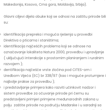
Makedonija, Kosovo, Crna gora, Moldavija, Srbija).
Glavni ciljevi dijela obuke koji se odnosi na zaštitu prirode bili
su:
identifikacija prepreka i moguća rješenja u provedbi
Direktiva o pticama i staništima;
identifikacija najčešćih problema koji se odnose na
označavanje lokaliteta Natura 2000, provedbu i upravljanje
( uključujući interakcije s prostornim planiranjem i ruralnim
razvojem );
dentifikacija najčešće vrste zločina pod CITES-om i
Uredbom Vijeća (EC) br 338/97 (kao i moguće protumjere i
najbolje prakse za provedbu );
i predstavljanje primjera kako razviti učinkovit nadzor i
sistem provedbe za očuvanje prirode pri čemu su
predstavljeni primjeri primjene međunarodnih zakona u
polju zaštite prirode na području Mađarske i u saradnji sa