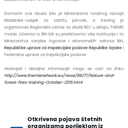
Domaćin ove obuke bilo je Ministarstvo ruralnog razvoja
Mađarske-odsjek za zaštitu prirode, a trening je
organizovao Regionalni centar za okoliš REC u sklopu THEMIS
mreže. Učesnici iz BiH bili su predstavnici više institucija i to
Ministarstva vanjske trgovine i ekonomskih odnosa BiH,
Republičke uprave za inspekcijske poslove Republike Srpske
i
Federalne uprave za inspekcijske poslove.
Materijali i detaljne informacije mogu se naći na linku:
http://www.themisnetwork.eu/news/88/17/Nature-and-
forest-fires-training-October-2015.html
Otkrivena pojava štetnih
organizama porijeklom iz