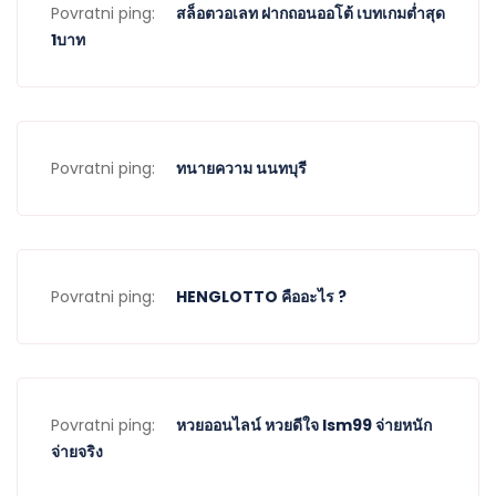
Povratni ping:
สล็อตวอเลท ฝากถอนออโต้ เบทเกมต่ำสุด
1บาท
Povratni ping:
ทนายความ นนทบุรี
Povratni ping:
HENGLOTTO คืออะไร ?
Povratni ping:
หวยออนไลน์ หวยดีใจ lsm99 จ่ายหนัก
จ่ายจริง