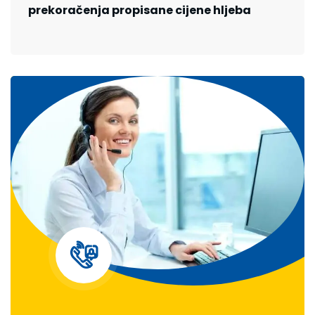
prekoračenja propisane cijene hljeba