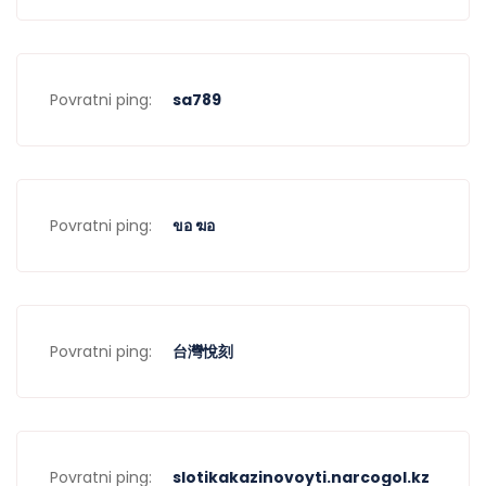
Povratni ping:
sa789
Povratni ping:
ขอ ฆอ
Povratni ping:
台灣悅刻
Povratni ping:
slotikakazinovoyti.narcogol.kz