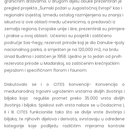
graničnim državama. U drugom dijelu obuke prezentiran je
pregled projekta „Šumski požari u Jugoistočnoj Evropi“ kao i
regionalni izvještaj. Između ostalog razmijenjena su znanja i
iskustva iz ove oblasti među učesnicima, a predavači iz
zemalja regiona, Evropske unije i šire, prezentirali su primjere
i prakse u ovoj oblasti. Učesnici su posjetili i zaštićeno
područje Sas-hegy, rezervat prirode koji je dio Danube-Ipoly
nacionalnog parka, a smješten je na 120,000 m2, na brdu
iznad Budima i zaštićen je 1958. Ujedno je to jedan od prvih
rezervata prirode u Mađarskoj, sa zaštićenim krečnjačkim
pejzažom i specifičnom florom i faunom.
Diskutovalo se i o CITES konvenciji- Konvencija o
međunarodnoj trgovini ugroženim vrstama divljih životinja i
biljaka koja reguliše promet preko 35.000 vrsta divljih
životinja i biljaka. Spiskovi svih vrsta nalaze se u Dodacima I,
II i III. CITES funkcioniše tako što se divlje vrste životinja i
biljaka, te njihovih dijelova i derivata, svrstavaju u određene
kategorije koje podliježu različitim mjerama kontrole