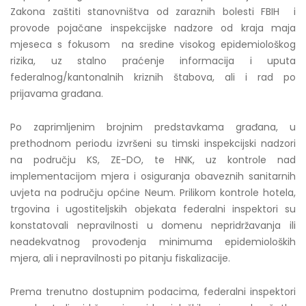
Zakona zaštiti stanovništva od zaraznih bolesti FBIH i
provode pojačane inspekcijske nadzore od kraja maja
mjeseca s fokusom na sredine visokog epidemiološkog
rizika, uz stalno praćenje informacija i uputa
federalnog/kantonalnih kriznih štabova, ali i rad po
prijavama građana.
Po zaprimljenim brojnim predstavkama građana, u
prethodnom periodu izvršeni su timski inspekcijski nadzori
na području KS, ZE-DO, te HNK, uz kontrole nad
implementacijom mjera i osiguranja obaveznih sanitarnih
uvjeta na području općine Neum. Prilikom kontrole hotela,
trgovina i ugostiteljskih objekata federalni inspektori su
konstatovali nepravilnosti u domenu nepridržavanja ili
neadekvatnog provođenja minimuma epidemioloških
mjera, ali i nepravilnosti po pitanju fiskalizacije.
Prema trenutno dostupnim podacima, federalni inspektori