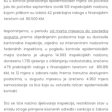
su u kontroli pridržavanja epidemioloških mjera od početka
jula do početka septembra izvršili 513 inspekcijskih nadzora,
kojom prilikom su izdata 42 prekršajna naloga s finansijskim
teretom od 80.500 KM.
Napominjemo, u periodu
od marta mjeseca do završetka
avgusta,
prema objedinjenim podacima koje su dostavile
kantonalne inspekcije, zajedno sa interventnim nadzorima
federalnih inspektora, u pogledu kontrole epidemioloških
mejra izvršeno je ukupno 14.993 inspekcijskih nadzora,
doneseno 1.735 rješenja o otklanjanju nedostataka, izrečeno
479 prekršajnih naloga s finansijskim teretom od 810.815
KM, te 12 mjera o zabrani rada. Prema trenutno dostupnim
podacima, u avgustu mjesecu je izrečeno 4.953 mjera
samoizolacije za lica koja su ostvarila rizičan epidemiološki
kontakt.
Što se tiče načina djelovanja inspekcija, restriktivan stav u
smislu stroge primjene kaznenih odredbi i sankcija iz Zakona