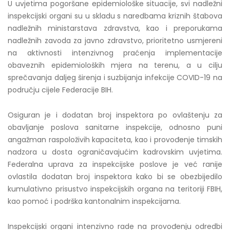
U uvjetima pogoršane epidemiološke situacije, svi nadležni
inspekcijski organi su u skladu s naredbama kriznih štabova
nadležnih ministarstava zdravstva, kao i preporukama
nadležnih zavoda za javno zdravstvo, prioritetno usmjereni
na aktivnosti intenzivnog praćenja implementacije
obaveznih epidemioloških mjera na terenu, a u cilju
sprečavanja daljeg širenja i suzbijanja infekcije COVID-19 na
području cijele Federacije BIH.
Osiguran je i dodatan broj inspektora po ovlaštenju za
obavljanje poslova sanitarne inspekcije, odnosno puni
angažman raspoloživih kapaciteta, kao i provođenje timskih
nadzora u dosta ograničavajućim kadrovskim uvjetima.
Federalna uprava za inspekcijske poslove je već ranije
ovlastila dodatan broj inspektora kako bi se obezbijedilo
kumulativno prisustvo inspekcijskih organa na teritoriji FBIH,
kao pomoć i podrška kantonalnim inspekcijama.
Inspekcijski organi intenzivno rade na provođenju odredbi