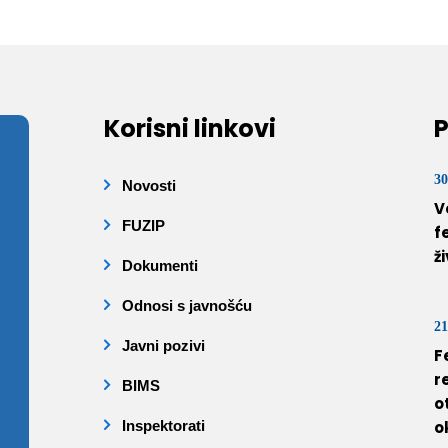
Korisni linkovi
P
30
Novosti
V
FUZIP
f
ž
Dokumenti
Odnosi s javnošću
21
Javni pozivi
F
r
BIMS
o
Inspektorati
o