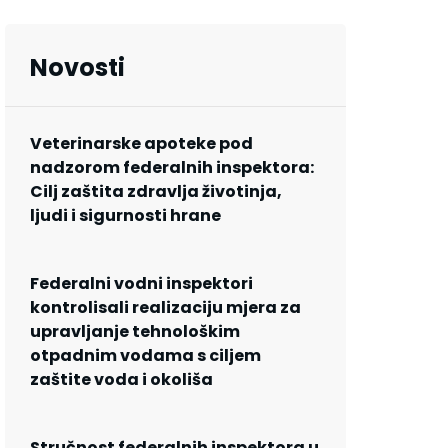
Novosti
Veterinarske apoteke pod
nadzorom federalnih inspektora:
Cilj zaštita zdravlja životinja,
ljudi i sigurnosti hrane
Federalni vodni inspektori
kontrolisali realizaciju mjera za
upravljanje tehnološkim
otpadnim vodama s ciljem
zaštite voda i okoliša
Stručnost federalnih inspektora u