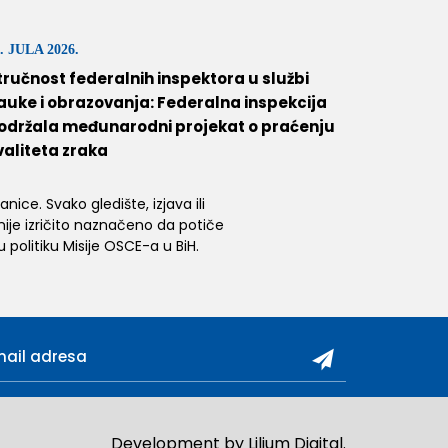
. JULA 2026.
tručnost federalnih inspektora u službi
auke i obrazovanja: Federalna inspekcija
održala međunarodni projekat o praćenju
valiteta zraka
ice. Svako gledište, izjava ili
 nije izričito naznačeno da potiče
 politiku Misije OSCE-a u BiH.
Development by
Lilium Digital
.