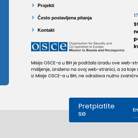
Projekti
17
Često postavljena pitanja
S
Kontakt
n
p
k
Misija OSCE-a u BiH je podržala izradu ove web-stran
mišljenje, izraženo na ovoj web-stranici, a za koje
iz Misije OSCE-a u BiH, ne odražava nužno zvaničnu
Pretplatite
se