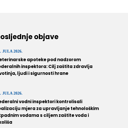
osljednje objave
. JULA 2026.
eterinarske apoteke pod nadzorom
ederalnih inspektora: Cilj zaštita zdravlja
ivotinja, ljudi i sigurnosti hrane
. JULA 2026.
ederalni vodni inspektori kontrolisali
ealizaciju mjera za upravljanje tehnološkim
tpadnim vodama s ciljem zaštite voda i
koliša