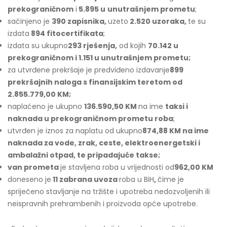
prekograničnom
i
5.895 u
unutrašnjem prometu
;
sačinjeno je
390 zapisnika,
uzeto
2.520 uzoraka,
te su
izdata
894 fitocertifikata
;
izdata su ukupno
293 rješenja,
od kojih
70.142 u
prekograničnom i 1.151 u unutrašnjem prometu;
za utvrđene prekršaje je predviđeno izdavanje
899
prekršajnih naloga s finansijskim teretom od
2.855.779,00 KM;
naplaćeno je ukupno
136.590,50 KM
na ime
taksi i
naknada u prekograničnom prometu roba
;
utvrđen je iznos za naplatu od ukupno
874,88 KM na ime
naknada za vode, zrak, ceste, elektroenergetski i
ambalažni otpad, te pripadajuće takse;
van prometa
je stavljena roba u vrijednosti od
962,00 KM
doneseno je
11 zabrana uvoza
roba u BiH
,
čime je
spriječeno stavljanje na tržište i upotreba nedozvoljenih ili
neispravnih prehrambenih i proizvoda opće upotrebe.