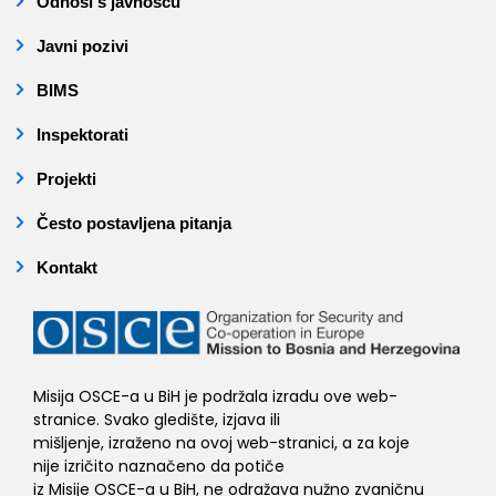
Odnosi s javnošću
Javni pozivi
BIMS
Inspektorati
Projekti
Često postavljena pitanja
Kontakt
Misija OSCE-a u BiH je podržala izradu ove web-
stranice. Svako gledište, izjava ili
mišljenje, izraženo na ovoj web-stranici, a za koje
nije izričito naznačeno da potiče
iz Misije OSCE-a u BiH, ne odražava nužno zvaničnu