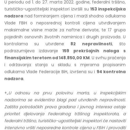
U periodu od 1. do 27. marta 2022. godine, federalni tršišno,
turističko-ugostiteljski inspektori izvršili su
153 inspekcijska
nadzora
nad formiranjem cijena i marži shodno odlukama
Vlade FBiH o neposrednoj kontroli cijena utvrđivanjem
maksimalne visine marže za naftne derivate, te 17 grupa
pojedinih osnovnih životnih namirnica i drugih proizvoda. U
kontrolama su utvrđene
82 nepravilnosti
, što
podrazumijeva izdavanje
159 prekršajnih naloga
s
finansijskim teretom od 148.850,00 KM
. U svrhu praćenja
i održavanja stanja u skladu s mjerama propisanim
odlukama Vlade Federacije BiH, izvršena su i
94 kontrolna
nadzora
.
+
„U odnosu na prvu polovinu marta, u inspekcijskim
nadzorima se
evidentira blagi pad utvrđenih nepravilnosti.
Zaštita potrošačkih prava građana i javnog interesa
ostaje
prioritet djelovanja Federalnog
tržišnog inspektorata, a
federalni tržišno, turističko-ugostiteljski inspektori će
nastaviti
intenzivno vršiti neposredne kontrole cijena u FBiH i provoditi