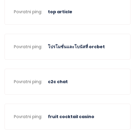
Povratni ping:
top article
Povratni ping:
โปรโมชั่นและโบนัสที่ orcbet
Povratni ping:
c2c chat
Povratni ping:
fruit cocktail casino