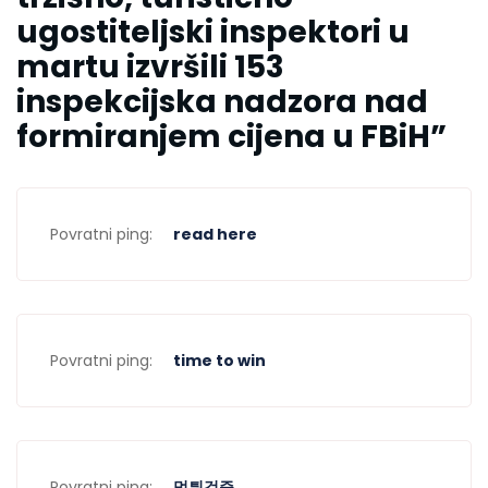
ugostiteljski inspektori u
martu izvršili 153
inspekcijska nadzora nad
formiranjem cijena u FBiH
”
Povratni ping:
read here
Povratni ping:
time to win
Povratni ping:
먹튀검증