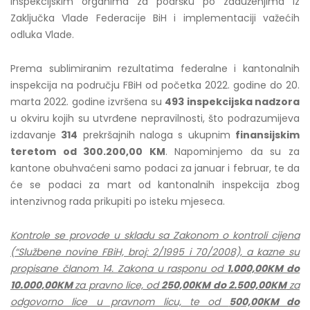
inspekcijskim organima za podršku po zaduženjima iz
Zaključka Vlade Federacije BiH i implementaciji važećih
odluka Vlade.
Prema sublimiranim rezultatima federalne i kantonalnih
inspekcija na području FBiH od početka 2022. godine do 20.
marta 2022. godine izvršena su
493 inspekcijska nadzora
u okviru kojih su utvrđene nepravilnosti, što podrazumijeva
izdavanje
314
prekršajnih naloga s ukupnim
finansijskim
teretom od 300.200,00 KM
. Napominjemo da su za
kantone obuhvaćeni samo podaci za januar i februar, te da
će se podaci za mart od kantonalnih inspekcija zbog
intenzivnog rada prikupiti po isteku mjeseca.
Kontrole se provode u skladu sa Zakonom o kontroli cijena
(“Službene novine FBiH, broj: 2/1995 i 70/2008), a kazne su
propisane članom 14. Zakona u rasponu od
1.000,00KM do
10.000,00KM
za pravno lice, od
250,00KM do 2.500,00KM
za
odgovorno lice u pravnom licu, te od
500,00KM do