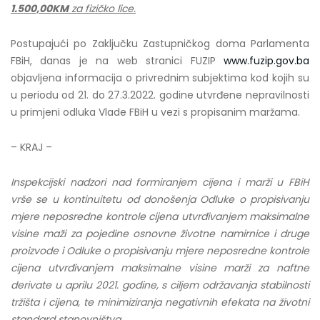
1.500,00KM
za fizičko lice.
Postupajući po Zaključku Zastupničkog doma Parlamenta
FBiH, danas je na web stranici FUZIP
www.fuzip.gov.ba
objavljena informacija o privrednim subjektima kod kojih su
u periodu od 21. do 27.3.2022. godine utvrđene nepravilnosti
u primjeni odluka Vlade FBiH u vezi s propisanim maržama.
– KRAJ –
Inspekcijski nadzori nad formiranjem cijena i marži u FBiH
vrše se u kontinuitetu od donošenja Odluke o propisivanju
mjere neposredne kontrole cijena utvrđivanjem maksimalne
visine maži za pojedine osnovne životne namirnice i druge
proizvode i Odluke o propisivanju mjere neposredne kontrole
cijena utvrđivanjem maksimalne visine marži za naftne
derivate u aprilu 2021. godine, s ciljem održavanja stabilnosti
tržišta i cijena, te minimiziranja negativnih efekata na životni
standard stanovništva
.