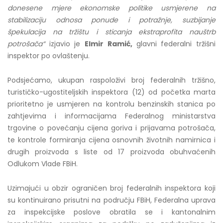
donesene mjere ekonomske politike usmjerene na
stabilizaciju odnosa ponude i potražnje, suzbijanje
špekulacija na tržištu i sticanja ekstraprofita nauštrb
potrošača“
izjavio je
Elmir Ramić,
glavni federalni tržišni
inspektor po ovlaštenju.
Podsjećamo, ukupan raspoloživi broj federalnih tržišno,
turističko-ugostiteljskih inspektora (12) od početka marta
prioritetno je usmjeren na kontrolu benzinskih stanica po
zahtjevima i informacijama Federalnog ministarstva
trgovine o povećanju cijena goriva i prijavama potrošača,
te kontrole formiranja cijena osnovnih životnih namirnica i
drugih proizvoda s liste od 17 proizvoda obuhvaćenih
Odlukom Vlade FBiH.
Uzimajući u obzir ograničen broj federalnih inspektora koji
su kontinuirano prisutni na području FBiH, Federalna uprava
za inspekcijske poslove obratila se i kantonalnim