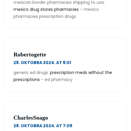
mexican border pharmacies shipping to usa:
mexico drug stores pharmacies
– mexico
pharmacies prescription drugs
Robertogette
28. OKTOBRA 2024. AT 6:01
generic ed drugs:
prescription meds without the
prescriptions
– ed pharmacy
CharlesSoago
28. OKTOBRA 2024. AT 7:09