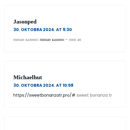
Jasonped
30. OKTOBRA 2024. AT 9:30
пинап казино:
пинап казино
– пин ап
Michaelhut
30. OKTOBRA 2024. AT 10:58
https://sweetbonanzatr.pro/#
sweet bonanza tr