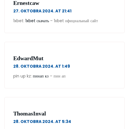
Ernestcaw
27. OKTOBRA 2024. AT 21:41
1xbet:
1xbet скачать
– 1xbet официальный сайт
EdwardMut
28. OKTOBRA 2024. AT 1:49
pin up kz:
пинап кз
– пин ап
ThomasInval
28. OKTOBRA 2024. AT 5:34