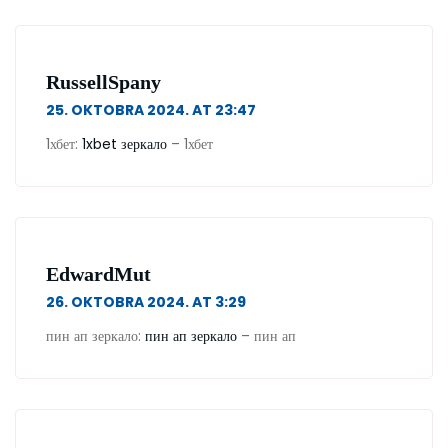
RussellSpany
25. OKTOBRA 2024. AT 23:47
1хбет:
1xbet зеркало
– 1хбет
EdwardMut
26. OKTOBRA 2024. AT 3:29
пин ап зеркало:
пин ап зеркало
– пин ап