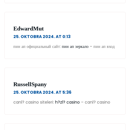
EdwardMut
25. OKTOBRA 2024. AT 0:13
пин ап официальный сайт:
пин ап зеркало
– пин ап вход
RussellSpany
25. OKTOBRA 2024. AT 5:36
canl? casino siteleri:
h?zl? casino
– canl? casino