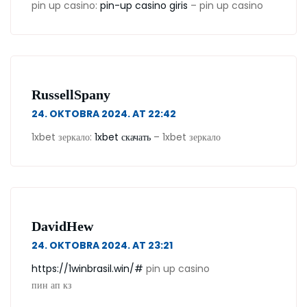
pin up casino:
pin-up casino giris
– pin up casino
RussellSpany
24. OKTOBRA 2024. AT 22:42
1xbet зеркало:
1xbet скачать
– 1xbet зеркало
DavidHew
24. OKTOBRA 2024. AT 23:21
https://1winbrasil.win/#
pin up casino
пин ап кз