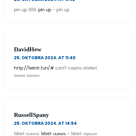
pin up 306:
pin up
– pin up
DavidHew
25. OKTOBRA 2024. AT 11:40
http://1wintr.fun/#
canl? casino siteleri
пинап казино
RussellSpany
25. OKTOBRA 2024. AT 14:54
1xbet скачать:
1xbet скачать
– 1xbet зеркало