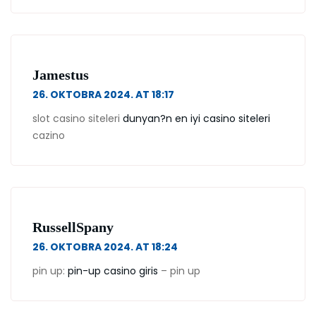
Jamestus
26. OKTOBRA 2024. AT 18:17
slot casino siteleri
dunyan?n en iyi casino siteleri
cazino
RussellSpany
26. OKTOBRA 2024. AT 18:24
pin up:
pin-up casino giris
– pin up