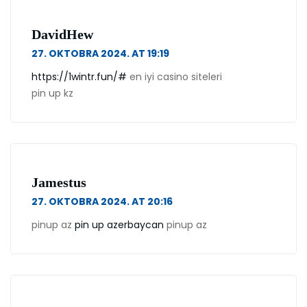
DavidHew
27. OKTOBRA 2024. AT 19:19
https://1wintr.fun/#
en iyi casino siteleri
pin up kz
Jamestus
27. OKTOBRA 2024. AT 20:16
pinup az
pin up azerbaycan
pinup az