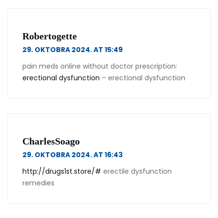
Robertogette
29. OKTOBRA 2024. AT 15:49
pain meds online without doctor prescription:
erectional dysfunction
– erectional dysfunction
CharlesSoago
29. OKTOBRA 2024. AT 16:43
http://drugs1st.store/#
erectile dysfunction
remedies