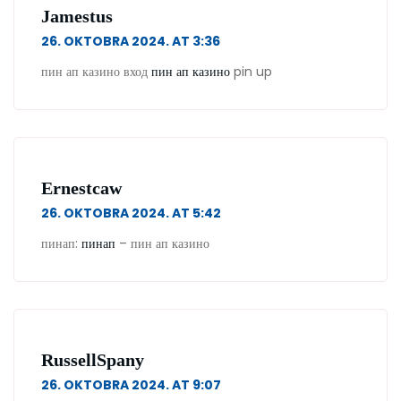
Jamestus
26. OKTOBRA 2024. AT 3:36
пин ап казино вход
пин ап казино
pin up
Ernestcaw
26. OKTOBRA 2024. AT 5:42
пинап:
пинап
– пин ап казино
RussellSpany
26. OKTOBRA 2024. AT 9:07