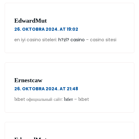
EdwardMut
26. OKTOBRA 2024. AT 19:02
en iyi casino siteleri:
h?zl? casino
– casino sitesi
Ernestcaw
26. OKTOBRA 2024. AT 21:48
1xbet официальный сайт:
1хбет
– 1xbet