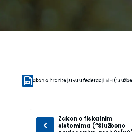
Zakon o hraniteljstvu u federaciji BiH (“Služb
Zakon o fiskalnim
sistemima (“Službene