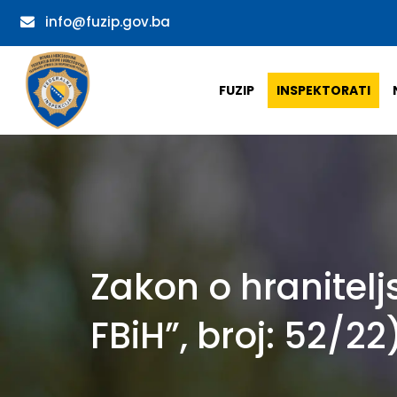
info@fuzip.gov.ba
FUZIP
INSPEKTORATI
Zakon o hranitelj
FBiH”, broj: 52/22