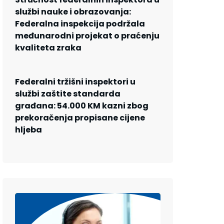
službi nauke i obrazovanja:
Federalna inspekcija podržala
međunarodni projekat o praćenju
kvaliteta zraka
Federalni tržišni inspektori u
službi zaštite standarda
građana: 54.000 KM kazni zbog
prekoračenja propisane cijene
hljeba