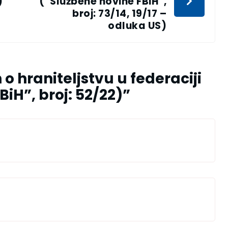
)
(“Službene novine FBiH”,
broj: 73/14, 19/17 –
odluka US)
o hraniteljstvu u federaciji
iH”, broj: 52/22)
”