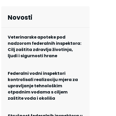
Novosti
Veterinarske apoteke pod
nadzorom federalnih inspektora:
Cilj zaštita zdravlja životinja,
ljudi i sigurnosti hrane
Federalni vodni inspektori
kontrolisali realizaciju mjera za
upravljanje tehnološkim
otpadnim vodama s ciljem
zaštite voda i okoliša
Stručnost federalnih inspektora u