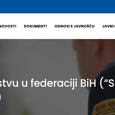
NOVOSTI
DOKUMENTI
ODNOSI S JAVNOŠĆU
JAVNI 
stvu u federaciji BiH (
)