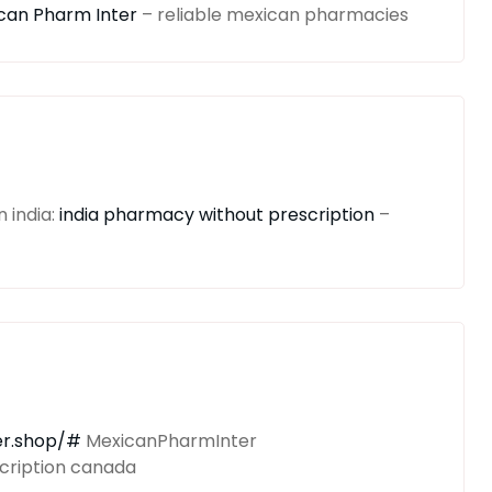
can Pharm Inter
– reliable mexican pharmacies
 india:
india pharmacy without prescription
–
er.shop/#
MexicanPharmInter
cription canada