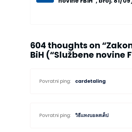
novine FBiH”, broj: 81/09
604 thoughts on “
Zakon 
BiH (“Službene novine FB
Povratni ping:
cardetaling
Povratni ping:
วิธีแทงบอลสเต็ป