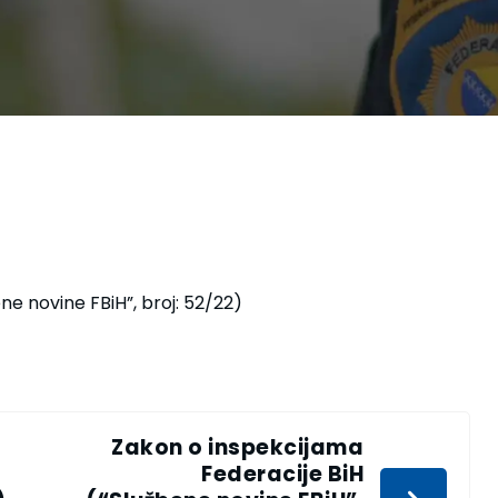
ene novine FBiH”, broj: 52/22)
Zakon o inspekcijama
Federacije BiH