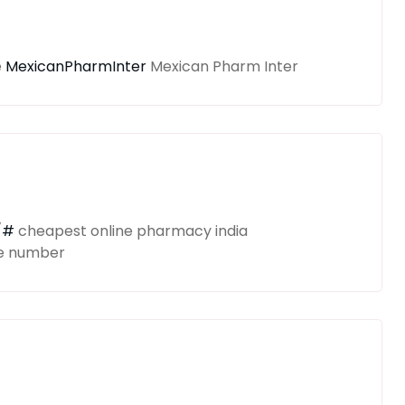
e
MexicanPharmInter
Mexican Pharm Inter
/#
cheapest online pharmacy india
e number