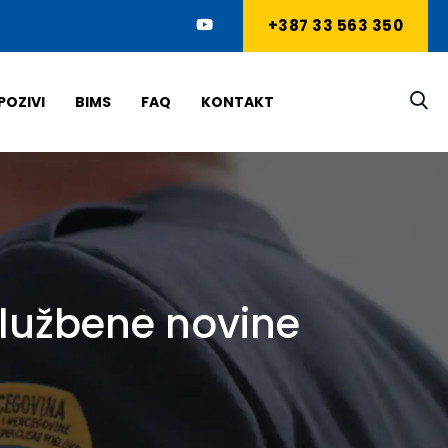
+387 33 563 350
POZIVI
BIMS
FAQ
KONTAKT
“Službene novine