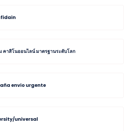
afidain
กม คาสิโนออนไลน์ มาตรฐานระดับโลก
paña envio urgente
rsity/universal