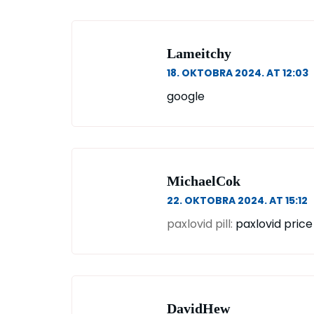
Lameitchy
18. OKTOBRA 2024. AT 12:03
google
MichaelCok
22. OKTOBRA 2024. AT 15:12
paxlovid pill:
paxlovid price
DavidHew