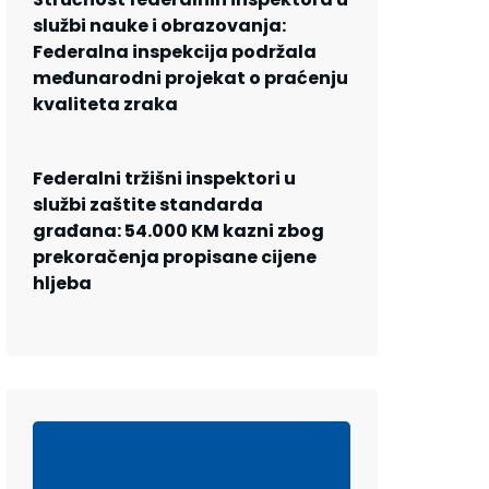
službi nauke i obrazovanja:
Federalna inspekcija podržala
međunarodni projekat o praćenju
kvaliteta zraka
Federalni tržišni inspektori u
službi zaštite standarda
građana: 54.000 KM kazni zbog
prekoračenja propisane cijene
hljeba