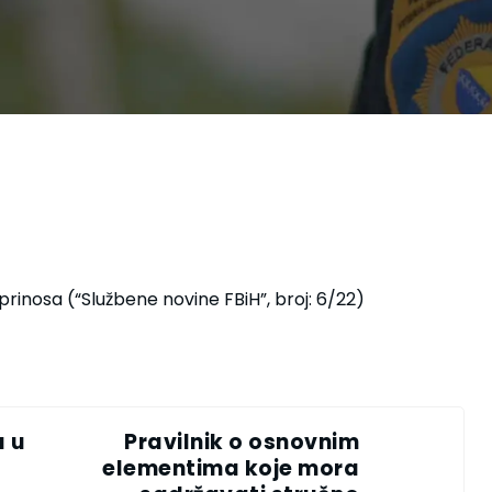
prinosa (“Službene novine FBiH”, broj: 6/22)
a u
Pravilnik o osnovnim
elementima koje mora