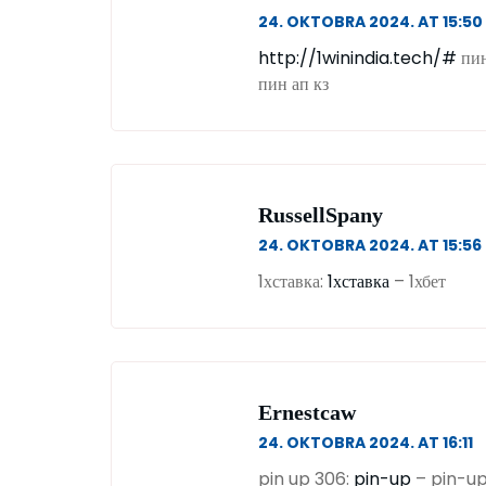
24. OKTOBRA 2024. AT 15:50
http://1winindia.tech/#
пи
пин ап кз
RussellSpany
24. OKTOBRA 2024. AT 15:56
1хставка:
1хставка
– 1хбет
Ernestcaw
24. OKTOBRA 2024. AT 16:11
pin up 306:
pin-up
– pin-u