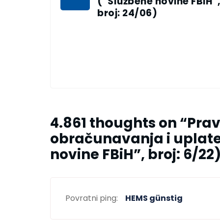
(“Službene novine FBiH”,
broj: 24/06)
4.861 thoughts on “
Prav
obračunavanja i uplate
novine FBiH”, broj: 6/22
Povratni ping:
HEMS günstig