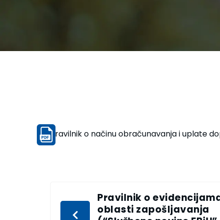
Pravilnik o načinu obračunavanja i uplate do
Pravilnik o evidencijam
oblasti zapošljavanja