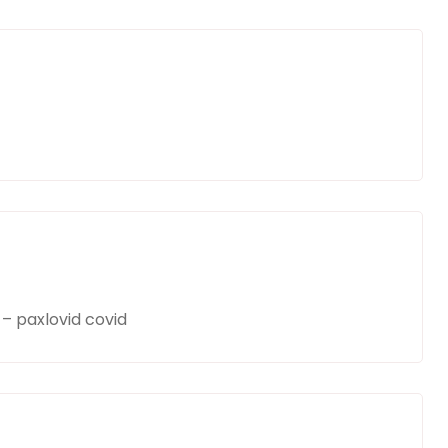
– paxlovid covid