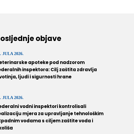
osljednje objave
. JULA 2026.
eterinarske apoteke pod nadzorom
ederalnih inspektora: Cilj zaštita zdravlja
ivotinja, ljudi i sigurnosti hrane
. JULA 2026.
ederalni vodni inspektori kontrolisali
ealizaciju mjera za upravljanje tehnološkim
tpadnim vodama s ciljem zaštite voda i
koliša