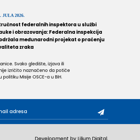
. JULA 2026.
tručnost federalnih inspektora u službi
auke i obrazovanja: Federalna inspekcija
održala međunarodni projekat o praćenju
valiteta zraka
ice. Svako gledište, izjava ili
 nije izričito naznačeno da potiče
 politiku Misije OSCE-a u BiH.
Development by
Lilium Digital
.