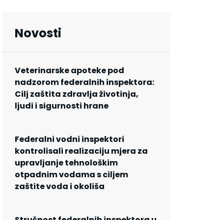
Novosti
Veterinarske apoteke pod
nadzorom federalnih inspektora:
Cilj zaštita zdravlja životinja,
ljudi i sigurnosti hrane
Federalni vodni inspektori
kontrolisali realizaciju mjera za
upravljanje tehnološkim
otpadnim vodama s ciljem
zaštite voda i okoliša
Stručnost federalnih inspektora u