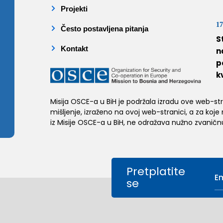
Projekti
17
Često postavljena pitanja
S
Kontakt
n
p
k
Misija OSCE-a u BiH je podržala izradu ove web-stran
mišljenje, izraženo na ovoj web-stranici, a za koje
iz Misije OSCE-a u BiH, ne odražava nužno zvaničnu
Pretplatite
se