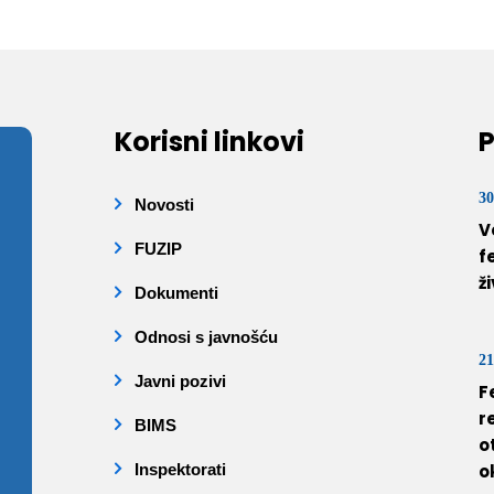
Korisni linkovi
P
30
Novosti
V
FUZIP
f
ž
Dokumenti
Odnosi s javnošću
21
Javni pozivi
F
r
BIMS
o
Inspektorati
o