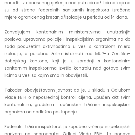
naredbi iz donesenog rješenja nad putnicima/ licima kojima
su od strane federalnih sanitarnih inspektora izrečene
mjere ograničenog kretanja/izolacije u periodu od 14 dana.
Zahvaljujem kantonalnim ministarstvima unutrašnjih
poslova, upravama policije i inspekcijskim organima na do
sada poduzetim aktivnostima u vezi s kontrolom mjera
izolacije, a posebno želim istaknuti rad MUP-a Zeničko-
dobojskog kantona, koji je u saradnji s kantonalnim
sanitarnim inspektorima izvršio kontrolu nad gotovo svim
licima u vezi sa kojim smo ih obavijestili.
Također, obavještavam javnost da je, u skladu s Odlukom
Vlade FBiH o neposrednoj kontroli cijena, upućen akt svim
kantonalnim, gradskim i općinskim tržišnim inspekcijskim
organima na nadležno postupanje.
Federalni tržišni inspektorat je započeo vršenje inspekcijskih
nadzora po spomenutoj Odluci Vlade FBiH, te ponovo