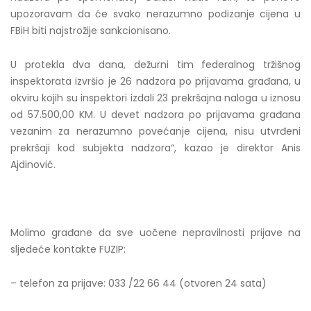
upozoravam da će svako nerazumno podizanje cijena u
FBiH biti najstrožije sankcionisano.
U protekla dva dana, dežurni tim federalnog tržišnog
inspektorata izvršio je 26 nadzora po prijavama građana, u
okviru kojih su inspektori izdali 23 prekršajna naloga u iznosu
od 57.500,00 KM. U devet nadzora po prijavama građana
vezanim za nerazumno povećanje cijena, nisu utvrđeni
prekršaji kod subjekta nadzora“, kazao je direktor Anis
Ajdinović.
Molimo građane da sve uočene nepravilnosti prijave na
sljedeće kontakte FUZIP:
– telefon za prijave: 033 /22 66 44 (otvoren 24 sata)