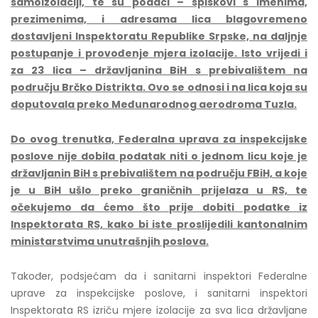
samoizolaciji, te su podaci – spiskovi s imenima,
prezimenima, i adresama lica blagovremeno
dostavljeni Inspektoratu Republike Srpske, na daljnje
postupanje i provođenje mjera izolacije. Isto vrijedi i
za 23 lica – državljanina BiH s prebivalištem na
području Brčko Distrikta. Ovo se odnosi i na lica koja su
doputovala preko Međunarodnog aerodroma Tuzla.
Do ovog trenutka, Federalna uprava za inspekcijske
poslove nije dobila podatak niti o jednom licu koje je
državljanin BiH s prebivalištem na području FBiH, a koje
je u BiH ušlo preko graničnih prijelaza u RS, te
očekujemo da ćemo što prije dobiti podatke iz
Inspektorata RS, kako bi iste proslijedili kantonalnim
ministarstvima unutrašnjih poslova.
Također, podsjećam da i sanitarni inspektori Federalne
uprave za inspekcijske poslove, i sanitarni inspektori
Inspektorata RS izriču mjere izolacije za sva lica državljane