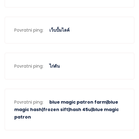
Povratni ping:
เว็บปั้มไลค์
Povratni ping:
ไก่ตัน
Povratni ping:
blue magic patron farm|blue
magic hash|frozen sift|hash 45u|blue magic
patron