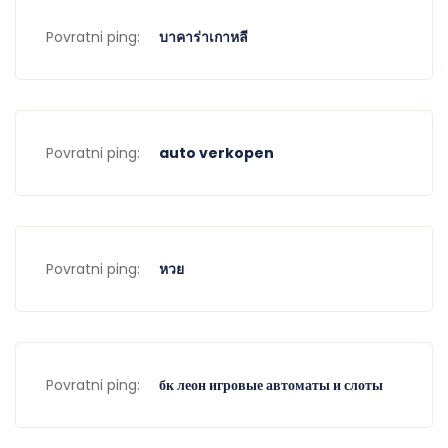
Povratni ping:
บาคาร่าเกาหลี
Povratni ping:
auto verkopen
Povratni ping:
หวย
Povratni ping:
бк леон игровые автоматы и слоты