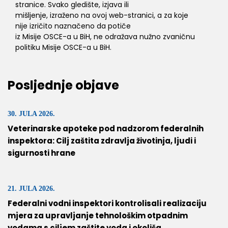
stranice. Svako gledište, izjava ili
mišljenje, izraženo na ovoj web-stranici, a za koje
nije izričito naznačeno da potiče
iz Misije OSCE-a u BiH, ne odražava nužno zvaničnu
politiku Misije OSCE-a u BiH.
Posljednje objave
30. JULA 2026.
Veterinarske apoteke pod nadzorom federalnih
inspektora: Cilj zaštita zdravlja životinja, ljudi i
sigurnosti hrane
21. JULA 2026.
Federalni vodni inspektori kontrolisali realizaciju
mjera za upravljanje tehnološkim otpadnim
vodama s ciljem zaštite voda i okoliša