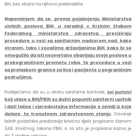
BiH, bez obzira na njihovo prebivalište.
Napominjem da se, prema pojašnjenju Ministarstva
civilnih poslova BiH, u saradnji s Krzinim štabom
Federalnog ministarstva zdravstva, preciziraju
procedure u vezi sa sanitarnim nadzorom nad, kako
stranim, tako i vozačima državljanima BiH, kako bi se
omogućilo da isti nesmetano obavljaju svoje poslove u
prekograničnom prometu roba, te procedure u vezi
sa prelaskom granice za lica i pacijente u pograničnim
područjima.
Podsjećamo da su u okviru sanitarne kontrole,
svi putnici
koji ulaze u BiH/FBiH su dužni popuniti sanitarni upitnik
i dati tačne i vjerodostojne informacije o zemlji iz koje
dolaze, te trenutnom zdravstvenom stanju
. Davanje
lažnih podataka predstavlja krivično djelo propisano članom
348. Krivičnog zakona FBiH, a za isto je propisana kazna je
do 3 godine zatvora.