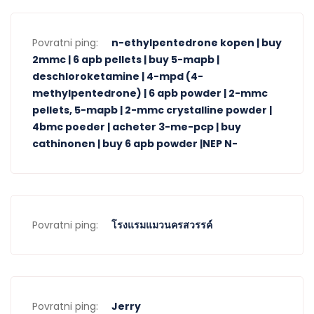
Povratni ping:
n-ethylpentedrone kopen | buy
2mmc | 6 apb pellets | buy 5-mapb |
deschloroketamine | 4-mpd (4-
methylpentedrone) | 6 apb powder | 2-mmc
pellets, 5-mapb | 2-mmc crystalline powder |
4bmc poeder | acheter 3-me-pcp | buy
cathinonen | buy 6 apb powder |NEP N-
Povratni ping:
โรงแรมแมวนครสวรรค์
Povratni ping:
Jerry