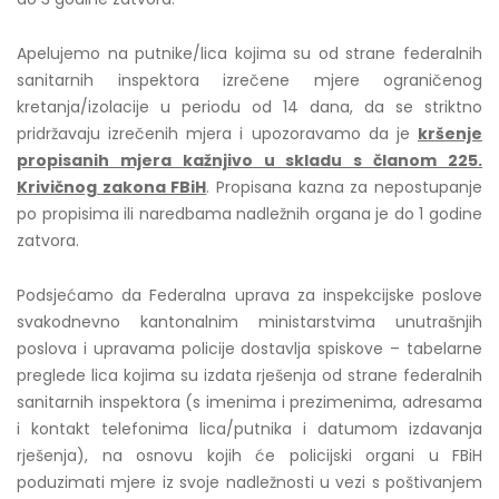
Apelujemo na putnike/lica kojima su od strane federalnih
sanitarnih inspektora izrečene mjere ograničenog
kretanja/izolacije u periodu od 14 dana, da se striktno
pridržavaju izrečenih mjera i upozoravamo da je
kršenje
propisanih mjera kažnjivo u skladu s članom 225.
Krivičnog zakona FBiH
. Propisana kazna za nepostupanje
po propisima ili naredbama nadležnih organa je do 1 godine
zatvora.
Podsjećamo da Federalna uprava za inspekcijske poslove
svakodnevno kantonalnim ministarstvima unutrašnjih
poslova i upravama policije dostavlja spiskove – tabelarne
preglede lica kojima su izdata rješenja od strane federalnih
sanitarnih inspektora (s imenima i prezimenima, adresama
i kontakt telefonima lica/putnika i datumom izdavanja
rješenja), na osnovu kojih će policijski organi u FBiH
poduzimati mjere iz svoje nadležnosti u vezi s poštivanjem