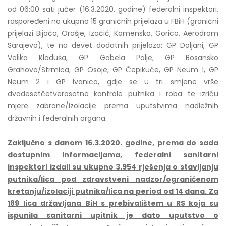
od 06:00 sati jučer (16.3.2020. godine) federalni inspektori,
raspoređeni na ukupno 15 graničnih prijelaza u FBiH (granični
prijelazi Bijača, Orašje, Izačić, Kamensko, Gorica, Aerodrom
Sarajevo), te na devet dodatnih prijelaza: GP Doljani, GP
Velika Kladuša, GP Gabela Polje, GP Bosansko
Grahovo/Strmica, GP Osoje, GP Čepikuće, GP Neum 1, GP
Neum 2 i GP Ivanica, gdje se u tri smjene vrše
dvadesetčetverosatne kontrole putnika i roba te izriču
mjere zabrane/izolacije prema uputstvima nadležnih
državnih i federalnih organa.
Zaključno s danom 16.3.2020. godine, prema do sada
dostupnim informacijama, federalni sanitarni
inspektori izdali su ukupno 3.954 rješenja o stavljanju
putnika/lica pod zdravstveni nadzor/ograničenom
kretanju/izolaciji putnika/lica na period od 14 dana. Za
189 lica državljana BiH s prebivalištem u RS koja su
ispunila sanitarni upitnik je dato uputstvo o